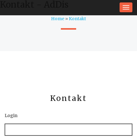
Kontakt - AdDis
Togg
navi
Home
»
Kontakt
Kontakt
Login