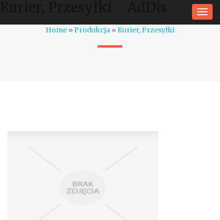
Kurier, Przesyłki - AdDis
Togg
navi
Home
»
Produkcja
»
Kurier, Przesyłki