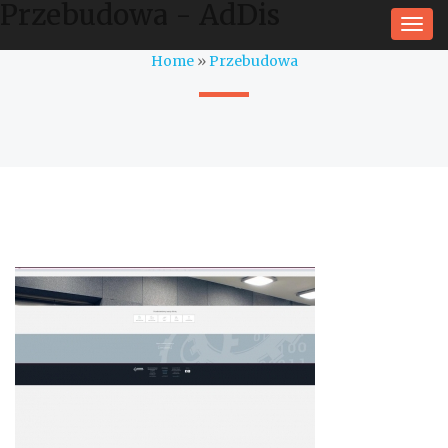
Przebudowa - AdDis
Togg
navi
Home
»
Przebudowa