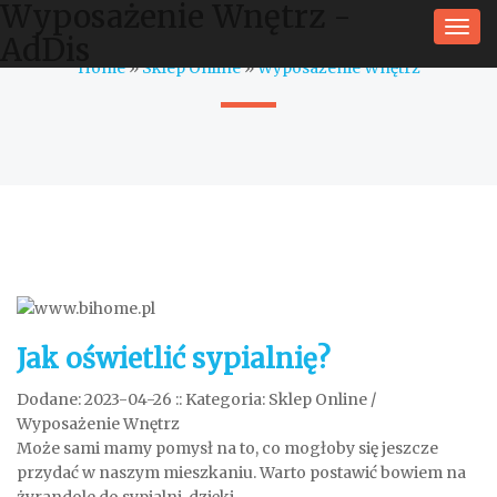
Wyposażenie Wnętrz -
Togg
AdDis
navi
Home
»
Sklep Online
»
Wyposażenie Wnętrz
Jak oświetlić sypialnię?
Dodane: 2023-04-26
::
Kategoria: Sklep Online /
Wyposażenie Wnętrz
Może sami mamy pomysł na to, co mogłoby się jeszcze
przydać w naszym mieszkaniu. Warto postawić bowiem na