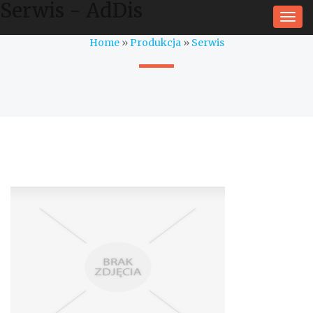
Serwis - AdDis
Togg
navi
Home
»
Produkcja
»
Serwis