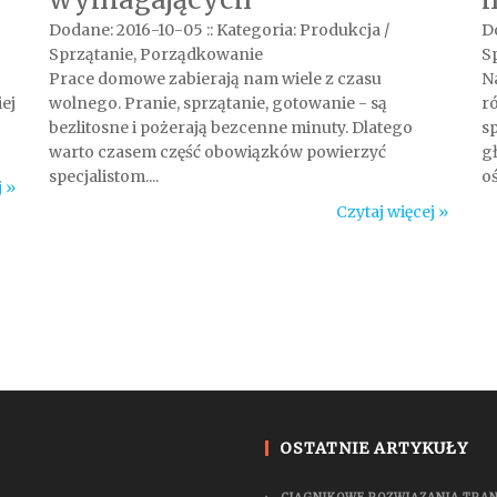
Dodane: 2016-10-05
::
Kategoria: Produkcja /
D
Sprzątanie, Porządkowanie
S
Prace domowe zabierają nam wiele z czasu
Na
ej
wolnego. Pranie, sprzątanie, gotowanie - są
r
bezlitosne i pożerają bezcenne minuty. Dlatego
s
warto czasem część obowiązków powierzyć
g
specjalistom....
o
j »
Czytaj więcej »
OSTATNIE ARTYKUŁY