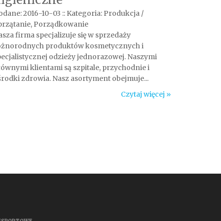
odane: 2016-10-03
::
Kategoria: Produkcja /
przątanie, Porządkowanie
sza firma specjalizuje się w sprzedaży
óżnorodnych produktów kosmetycznych i
pecjalistycznej odzieży jednorazowej. Naszymi
łównymi klientami są szpitale, przychodnie i
środki zdrowia. Nasz asortyment obejmuje...
Czytaj więcej »