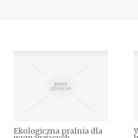
Ekologiczna pralnia dla
W
wymagających
h