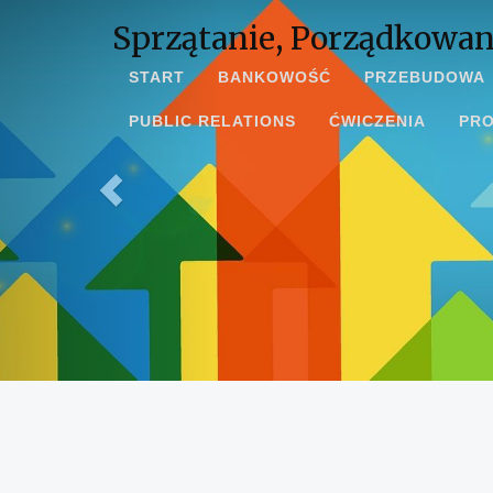
Sprzątanie, Porządkowan
START
BANKOWOŚĆ
PRZEBUDOWA
PUBLIC RELATIONS
ĆWICZENIA
PR