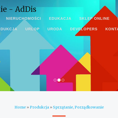
ie - AdDis
NIERUCHOMOŚCI
EDUKACJA
SKLEP ONLINE
ODUKCJA
URLOP
URODA
DEVELOPERS
KONT
Home
»
Produkcja
»
Sprzątanie, Porządkowanie