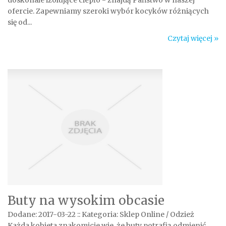
doskonale izolujące ciepło - znajdą Państwo w naszej
ofercie. Zapewniamy szeroki wybór kocyków różniących
się od...
Czytaj więcej »
Buty na wysokim obcasie
Dodane: 2017-03-22
::
Kategoria: Sklep Online / Odzież
Każda kobieta znakomicie wie, że buty potrafią odmienić