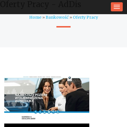
Oferty Pracy - AdDis
Togg
navi
Home
»
Bankowość
»
Oferty Pracy