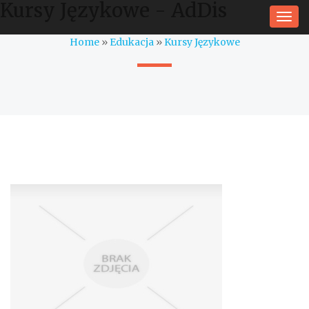
Kursy Językowe - AdDis
Togg
navi
Home
»
Edukacja
»
Kursy Językowe