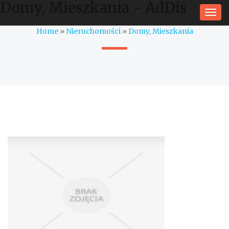
Domy, Mieszkania - AdDis
Togg
navi
Home
»
Nieruchomości
»
Domy, Mieszkania