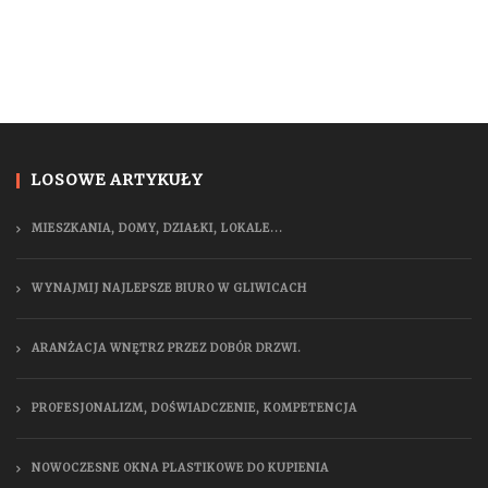
LOSOWE ARTYKUŁY
MIESZKANIA, DOMY, DZIAŁKI, LOKALE...
WYNAJMIJ NAJLEPSZE BIURO W GLIWICACH
ARANŻACJA WNĘTRZ PRZEZ DOBÓR DRZWI.
PROFESJONALIZM, DOŚWIADCZENIE, KOMPETENCJA
NOWOCZESNE OKNA PLASTIKOWE DO KUPIENIA