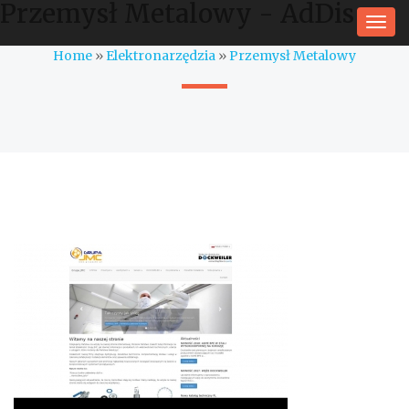
Przemysł Metalowy - AdDis
Togg
navi
Home
»
Elektronarzędzia
»
Przemysł Metalowy