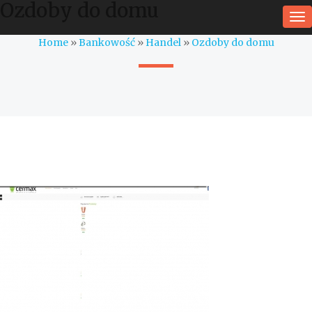
Ozdoby do domu
To
na
Home
»
Bankowość
»
Handel
»
Ozdoby do domu