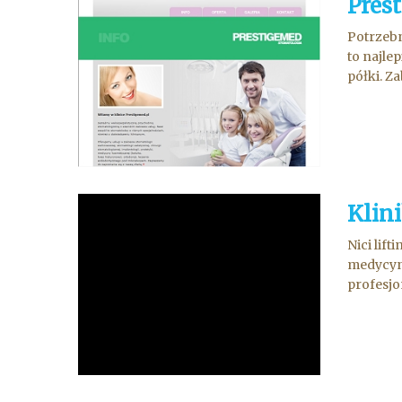
Pres
Potrzebn
to najle
półki. Z
Klini
Nici lif
medycyny
profesjo