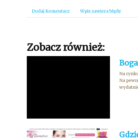
Dodaj Komentarz
Wpis zawiera błędy
Zobacz również:
Boga
Na rynku
Na pewno
wydatnie
Gdzi