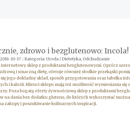
znie, zdrowo i bezglutenowo: Incola!
2016-10-17
::
Kategoria: Uroda / Dietetyka, Odchudzanie
o internetowy sklep z produktami bezglutenowymi. Oprócz sze
 zdrową i smaczną dietę, oferuje również słodkie przekąski pom
 się jego dokładny skład, sposób przygotowania oraz tabelka i
ch i kalorii. Klienci sklepu mają też możliwość wymieniania si
zy. Poza bogatą oferty żywnościową sklep z produktami bezglut
w na dania bez dodatku glutenu, do których wykorzystać można
na zakupy i poszukiwanie kulinarnych inspiracji.