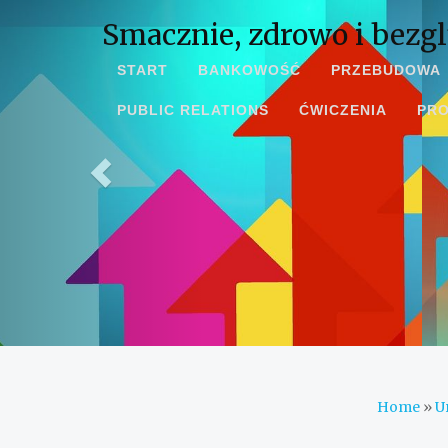
Smacznie, zdrowo i bezgl
START
BANKOWOŚĆ
PRZEBUDOWA
PUBLIC RELATIONS
ĆWICZENIA
PR
Home
»
U