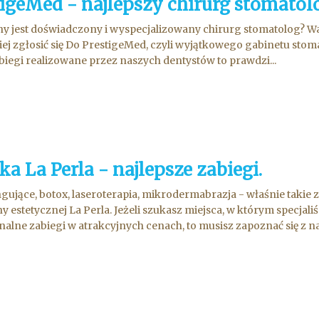
tigeMed - najlepszy chirurg stomatol
y jest doświadczony i wyspecjalizowany chirurg stomatolog? Wars
piej zgłosić się Do PrestigeMed, czyli wyjątkowego gabinetu sto
abiegi realizowane przez naszych dentystów to prawdzi...
ka La Perla - najlepsze zabiegi.
tingujące, botox, laseroterapia, mikrodermabrazja - właśnie tak
 estetycznej La Perla. Jeżeli szukasz miejsca, w którym specja
nalne zabiegi w atrakcyjnych cenach, to musisz zapoznać się z nas