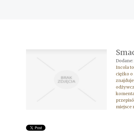
Smac
Dodane: 
Incola t
ciężko o
znajduje
odżywczy
komentar
przepisó
miejsce 