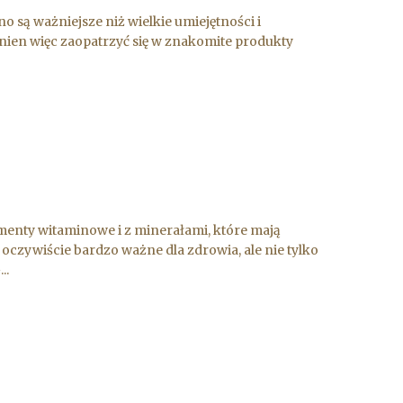
o są ważniejsze niż wielkie umiejętności i
inien więc zaopatrzyć się w znakomite produkty
menty witaminowe i z minerałami, które mają
czywiście bardzo ważne dla zdrowia, ale nie tylko
..