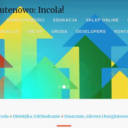
utenowo: Incola!
NIERUCHOMOŚCI
EDUKACJA
SKLEP ONLINE
ODUKCJA
URLOP
URODA
DEVELOPERS
KONT
roda
»
Dietetyka, Odchudzanie
»
Smacznie, zdrowo i bezglutenow