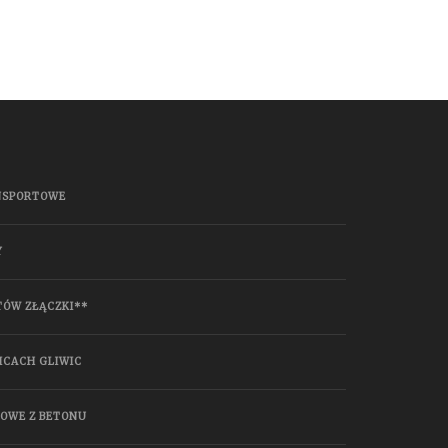
NSPORTOWE
Y
TÓW ZŁĄCZKI**
ICACH GLIWIC
HOWE Z BETONU