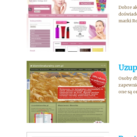
Dobre ak
doświadc
marki Re
Uzup
Osoby db
zapewnić
one są o