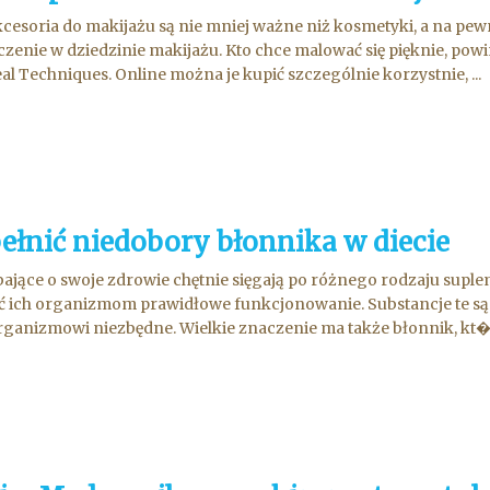
cesoria do makijażu są nie mniej ważne niż kosmetyki, a na pewn
zenie w dziedzinie makijażu. Kto chce malować się pięknie, pow
al Techniques. Online można je kupić szczególnie korzystnie, ...
ełnić niedobory błonnika w diecie
ające o swoje zdrowie chętnie sięgają po różnego rodzaju suple
 ich organizmom prawidłowe funkcjonowanie. Substancje te są o
rganizmowi niezbędne. Wielkie znaczenie ma także błonnik, kt�.