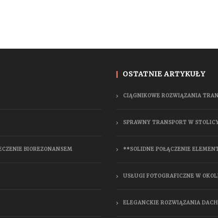
OSTATNIE ARTYKUŁY
CIĄGNIKOWE ROZWIĄZANIA TRA
SPRAWNY TRANSPORT W STOLIC
LECZENIE BIOREZONANSEM
**SOLIDNE POŁĄCZENIE ELEMEN
USŁUGI FOTOGRAFICZNE W OKOL
ELEGANCKIE ROZWIĄZANIA DAC