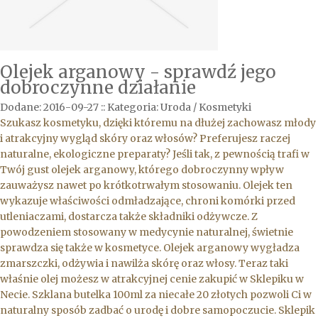
Olejek arganowy - sprawdź jego
dobroczynne działanie
Dodane: 2016-09-27
::
Kategoria: Uroda / Kosmetyki
Szukasz kosmetyku, dzięki któremu na dłużej zachowasz młody
i atrakcyjny wygląd skóry oraz włosów? Preferujesz raczej
naturalne, ekologiczne preparaty? Jeśli tak, z pewnością trafi w
Twój gust olejek arganowy, którego dobroczynny wpływ
zauważysz nawet po krótkotrwałym stosowaniu. Olejek ten
wykazuje właściwości odmładzające, chroni komórki przed
utleniaczami, dostarcza także składniki odżywcze. Z
powodzeniem stosowany w medycynie naturalnej, świetnie
sprawdza się także w kosmetyce. Olejek arganowy wygładza
zmarszczki, odżywia i nawilża skórę oraz włosy. Teraz taki
właśnie olej możesz w atrakcyjnej cenie zakupić w Sklepiku w
Necie. Szklana butelka 100ml za niecałe 20 złotych pozwoli Ci w
naturalny sposób zadbać o urodę i dobre samopoczucie. Sklepik