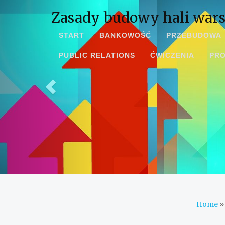
Zasady budowy hali wars
START
BANKOWOŚĆ
PRZEBUDOWA
PUBLIC RELATIONS
ĆWICZENIA
PR
Home