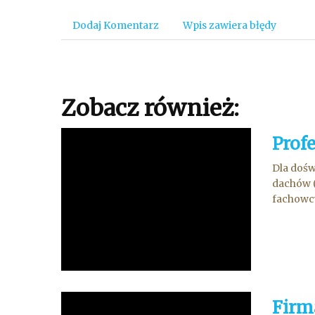
Dodaj Komentarz
Wpis zawiera błędy
Zobacz również:
Prof
Dla dośw
dachów (
fachowcy
Firm