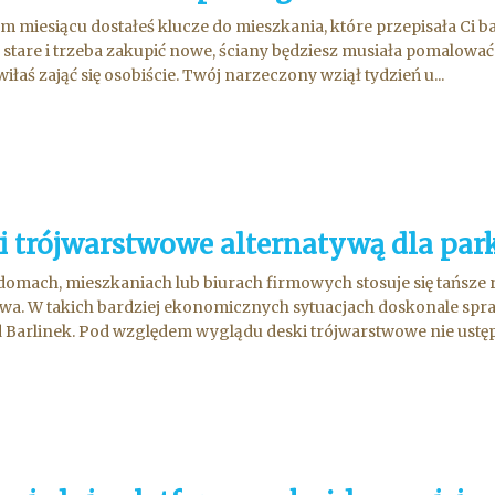
m miesiącu dostałeś klucze do mieszkania, które przepisała Ci
 stare i trzeba zakupić nowe, ściany będziesz musiała pomalow
iłaś zająć się osobiście. Twój narzeczony wziął tydzień u...
i trójwarstwowe alternatywą dla par
domach, mieszkaniach lub biurach firmowych stosuje się tańsze
a. W takich bardziej ekonomicznych sytuacjach doskonale spraw
 Barlinek. Pod względem wyglądu deski trójwarstwowe nie ustępu