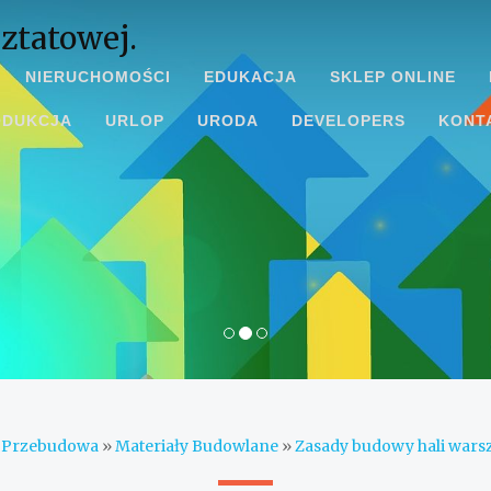
ztatowej.
NIERUCHOMOŚCI
EDUKACJA
SKLEP ONLINE
ODUKCJA
URLOP
URODA
DEVELOPERS
KONT
»
Przebudowa
»
Materiały Budowlane
»
Zasady budowy hali warsz