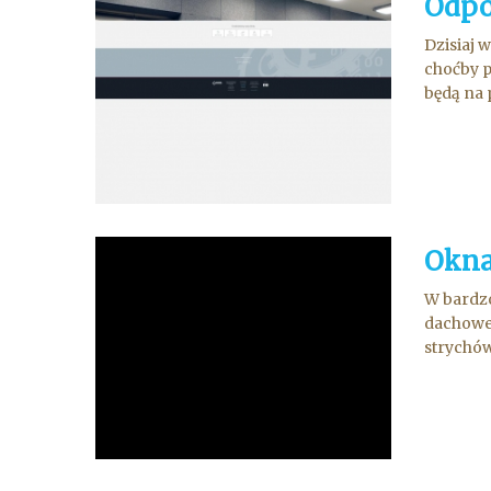
Odpo
Dzisiaj 
choćby p
będą na 
Okna
W bardzo
dachowe.
strychów