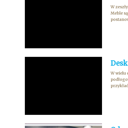
W zeszły
Meble są
postanow
Desk
W wielu 
podłogow
przykład