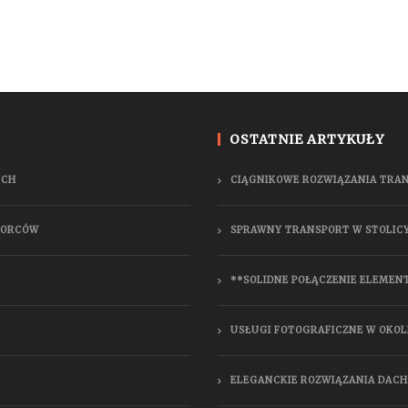
OSTATNIE ARTYKUŁY
YCH
CIĄGNIKOWE ROZWIĄZANIA TRA
BIORCÓW
SPRAWNY TRANSPORT W STOLIC
**SOLIDNE POŁĄCZENIE ELEMEN
USŁUGI FOTOGRAFICZNE W OKOL
ELEGANCKIE ROZWIĄZANIA DAC