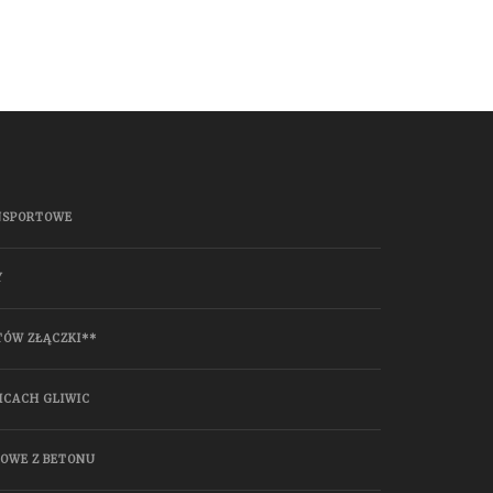
NSPORTOWE
Y
TÓW ZŁĄCZKI**
ICACH GLIWIC
HOWE Z BETONU