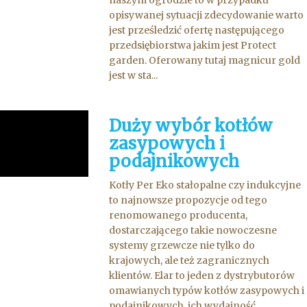
naszym ogrodzie to w przypadku
opisywanej sytuacji zdecydowanie warto
jest prześledzić ofertę następującego
przedsiębiorstwa jakim jest Protect
garden. Oferowany tutaj magnicur gold
jest w sta...
Duży wybór kotłów
zasypowych i
podajnikowych
Kotły Per Eko stałopalne czy indukcyjne
to najnowsze propozycje od tego
renomowanego producenta,
dostarczającego takie nowoczesne
systemy grzewcze nie tylko do
krajowych, ale też zagranicznych
klientów. Elar to jeden z dystrybutorów
omawianych typów kotłów zasypowych i
podajnikowych, ich wydajność