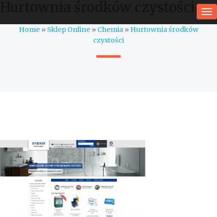
Hurtownia środków czystości
To
na
Home
»
Sklep Online
»
Chemia
»
Hurtownia środków
czystości