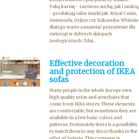
Taką karmę - zarówno suchą, jak i mokrą
- produkują takie marki jak: Royal Canin,
Animonda, Orijen czy Eukanuba. Właśnie
dlatego warto zamawiać pożywienie dla
zwierząt w dobrych sklepach
zoologicznych. Zdaj...
Effective decoration
and protection of IKEA
sofas
Many people in the whole Europe own
high quality sofas and armchairs that
come from IKEA stores. These elements
are comfortable, but sometimes they are
available in a few basic colors and
patterns. Fortunately there is a possibility
to match them to any decor thanks to the
offer of Soferia. This company is