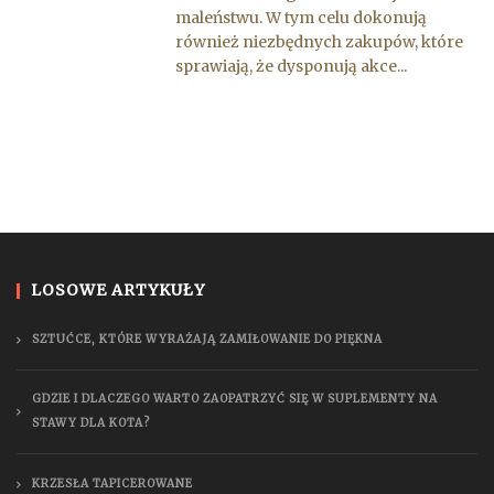
maleństwu. W tym celu dokonują
również niezbędnych zakupów, które
sprawiają, że dysponują akce...
LOSOWE ARTYKUŁY
SZTUĆCE, KTÓRE WYRAŻAJĄ ZAMIŁOWANIE DO PIĘKNA
GDZIE I DLACZEGO WARTO ZAOPATRZYĆ SIĘ W SUPLEMENTY NA
STAWY DLA KOTA?
KRZESŁA TAPICEROWANE