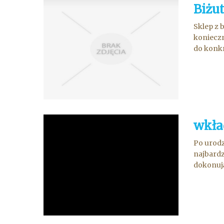
Biżut
Sklep z 
konieczn
do konkr
wkła
Po urodz
najbardz
dokonują