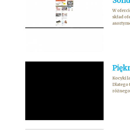
Soli
W oferci
skład of
asortyme
Piękn
Kocyki l
Dlatego 
różnego 