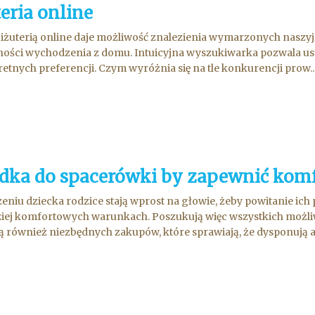
eria online
biżuterią online daje możliwość znalezienia wymarzonych naszy
ości wychodzenia z domu. Intuicyjna wyszukiwarka pozwala usta
etnych preferencji. Czym wyróżnia się na tle konkurencji prow..
dka do spacerówki by zapewnić komf
eniu dziecka rodzice stają wprost na głowie, żeby powitanie ic
iej komfortowych warunkach. Poszukują więc wszystkich możl
 również niezbędnych zakupów, które sprawiają, że dysponują ak