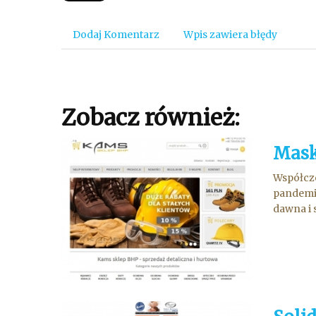
Dodaj Komentarz
Wpis zawiera błędy
Zobacz również:
Mask
Współcze
pandemii
dawna i 