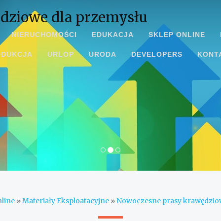
dziowe dla przemysłu
NIERUCHOMOŚCI
EDUKACJA
SKLEP ONLINE
ODUKCJA
URLOP
URODA
DEVELOPERS
KONT
line
»
Materiały Eksploatacyjne
»
Nowoczesne prasy krawędziow