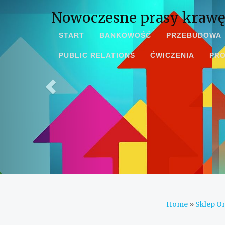
Nowoczesne prasy krawę
START
BANKOWOŚĆ
PRZEBUDOWA
PUBLIC RELATIONS
ĆWICZENIA
PR
Home
»
Sklep On