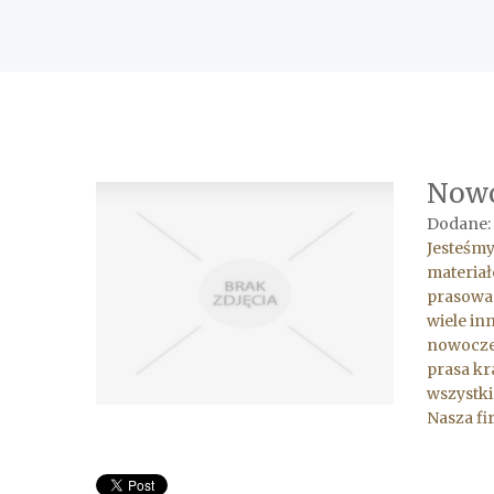
Nowo
Dodane: 
Jesteśm
materia
prasowan
wiele in
nowocze
prasa kr
wszystki
Nasza fi