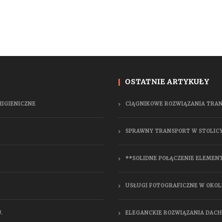
OSTATNIE ARTYKUŁY
HIGIENICZNE
CIĄGNIKOWE ROZWIĄZANIA TRA
SPRAWNY TRANSPORT W STOLIC
**SOLIDNE POŁĄCZENIE ELEMEN
USŁUGI FOTOGRAFICZNE W OKOL
.
ELEGANCKIE ROZWIĄZANIA DAC