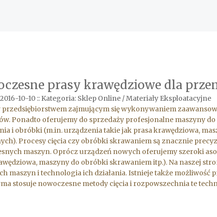
czesne prasy krawędziowe dla prze
2016-10-10
::
Kategoria: Sklep Online / Materiały Eksploatacyjne
y przedsiębiorstwem zajmującym się wykonywaniem zaawansowan
łów. Ponadto oferujemy do sprzedaży profesjonalne maszyny d
ia i obróbki (m.in. urządzenia takie jak prasa krawędziowa, mas
nych). Procesy cięcia czy obróbki skrawaniem są znacznie prec
snych maszyn. Oprócz urządzeń nowych oferujemy szeroki asor
awędziowa, maszyny do obróbki skrawaniem itp.). Na naszej stron
ch maszyn i technologia ich działania. Istnieje także możliwość 
rma stosuje nowoczesne metody cięcia i rozpowszechnia te techn