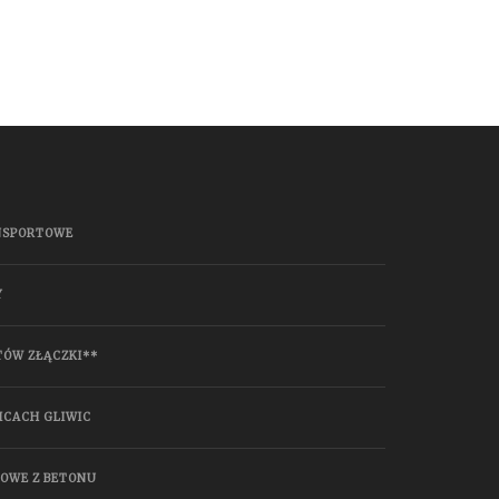
NSPORTOWE
Y
TÓW ZŁĄCZKI**
ICACH GLIWIC
HOWE Z BETONU