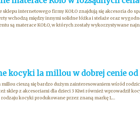
dne materace Koło w rozsądnych cen
e sklepu internetowego firmy KOŁO znajdują się akcesoria do s
erty wchodzą między innymi solidne łóżka i stelaże oraz wyg
ntu są materace KOŁO, w których zostały wykorzystywane najno
e kocyki la millou w dobrej cenie od
a millou cieszą się bardzo dużym zainteresowaniem wśród rodzic
też sklep z akcesoriami dla dzieci 3 Kiwi również wprowadził kocy
rodzaju kocyki produkowane przez znaną markę L...