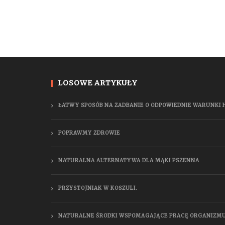
LOSOWE ARTYKUŁY
ŁATWY SPOSÓB NA ZADBANIE O ODPOWIEDNIE WARUNKI 
POPRAWMY ZDROWIE
NATURALNA ALTERNATYWA DLA MĄKI PSZENNA
PRZYSTOJNIAK W KOSZULI.
NATURALNE ŚRODKI WSPOMAGAJĄCE PRACĘ ORGANIZMU