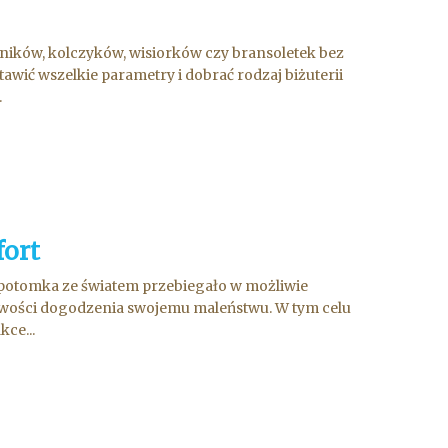
jników, kolczyków, wisiorków czy bransoletek bez
wić wszelkie parametry i dobrać rodzaj biżuterii
.
ort
h potomka ze światem przebiegało w możliwie
iwości dogodzenia swojemu maleństwu. W tym celu
ce...