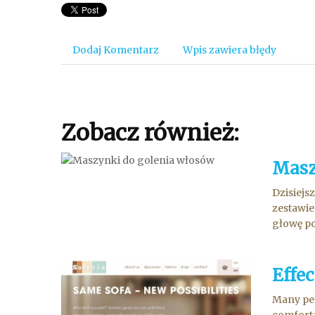
Dodaj Komentarz
Wpis zawiera błędy
Zobacz również:
Masz
Dzisiejs
zestawie
głowę po
Effec
Many peo
comfortab