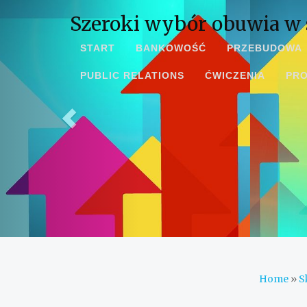
Szeroki wybór obuwia w
START
BANKOWOŚĆ
PRZEBUDOWA
PUBLIC RELATIONS
ĆWICZENIA
PR
Home
»
S