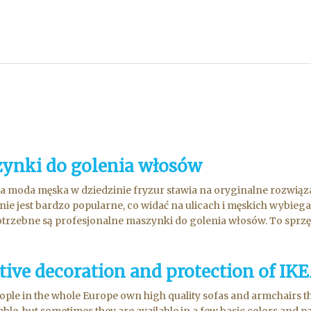
ynki do golenia włosów
za moda męska w dziedzinie fryzur stawia na oryginalne rozwiąza
nie jest bardzo popularne, co widać na ulicach i męskich wybie
trzebne są profesjonalne maszynki do golenia włosów. To sprzęt 
tive decoration and protection of IKE
ple in the whole Europe own high quality sofas and armchairs t
le, but sometimes they are available in a few basic colors and pat