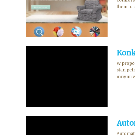
them to a
Konk
W propoz
stan pe
innymi w
Auto
Automaty