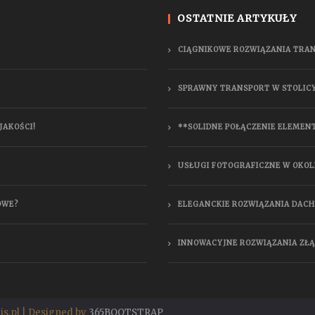
OSTATNIE ARTYKUŁY
CIĄGNIKOWE ROZWIĄZANIA TRA
SPRAWNY TRANSPORT W STOLIC
JAKOŚCI!
**SOLIDNE POŁĄCZENIE ELEMEN
USŁUGI FOTOGRAFICZNE W OKOL
OWE?
ELEGANCKIE ROZWIĄZANIA DAC
INNOWACYJNE ROZWIĄZANIA ZŁ
is.pl | Designed by
365BOOTSTRAP