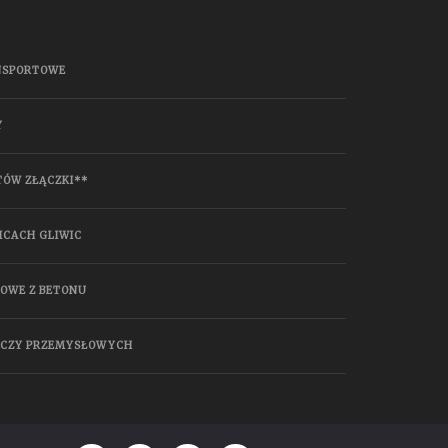
NSPORTOWE
Y
TÓW ZŁĄCZKI**
ICACH GLIWIC
HOWE Z BETONU
ĄCZY PRZEMYSŁOWYCH