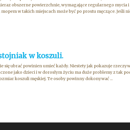
ieraz obszerne powierzchnie, wymagające regularnego mycia i db
mopem w takich miejscach może być po prostu męczące. Jeśli nie 
tojniak w koszuli.
e się ubrać powinien umieć każdy. Niestety jak pokazuje rzeczywist
czone jako dzieci i w dorosłym życiu ma duże problemy z tak p
ozmiar koszuli męskiej. Te osoby powinny dokonywać ...