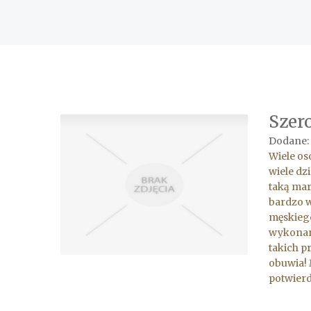
Szer
Dodane: 
Wiele os
wiele dz
taką mar
bardzo w
męskiego
wykonane
takich p
obuwia! 
potwierd