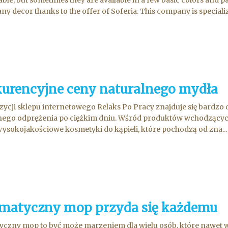
ny decor thanks to the offer of Soferia. This company is specialize
urencyjne ceny naturalnego mydła
ycji sklepu internetowego Relaks Po Pracy znajduje się bardzo 
łnego odprężenia po ciężkim dniu. Wśród produktów wchodzący
ysokojakościowe kosmetyki do kąpieli, które pochodzą od zna...
matyczny mop przyda się każdemu
czny mop to być może marzeniem dla wielu osób, które nawet 