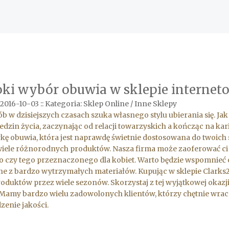
oki wybór obuwia w sklepie interne
2016-10-03
::
Kategoria: Sklep Online / Inne Sklepy
ób w dzisiejszych czasach szuka własnego stylu ubierania się.
iedzin życia, zaczynając od relacji towarzyskich a kończąc na kar
kę obuwia, która jest naprawdę świetnie dostosowana do twoich s
iele różnorodnych produktów. Nasza firma może zaoferować ci b
 czy tego przeznaczonego dla kobiet. Warto będzie wspomnieć 
 z bardzo wytrzymałych materiałów. Kupując w sklepie Clarks2
roduktów przez wiele sezonów. Skorzystaj z tej wyjątkowej okazj
Mamy bardzo wielu zadowolonych klientów, którzy chętnie wracaj
zenie jakości.