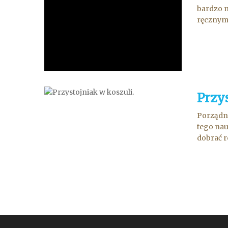
bardzo n
ręcznym 
Przys
Porządni
tego nau
dobrać r