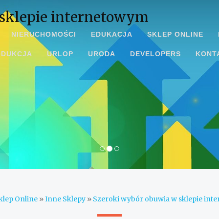
 sklepie internetowym
NIERUCHOMOŚCI
EDUKACJA
SKLEP ONLINE
ODUKCJA
URLOP
URODA
DEVELOPERS
KONT
klep Online
»
Inne Sklepy
»
Szeroki wybór obuwia w sklepie in