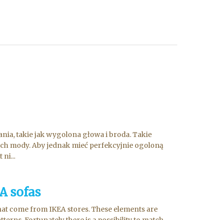
nia, takie jak wygolona głowa i broda. Takie
gach mody. Aby jednak mieć perfekcyjnie ogoloną
ni...
A sofas
hat come from IKEA stores. These elements are
terns. Fortunately there is a possibility to match