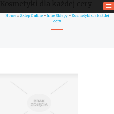
Kosmetyki dla każdej cery
To
na
Home
»
Sklep Online
»
Inne Sklepy
»
Kosmetyki dla każdej
cery