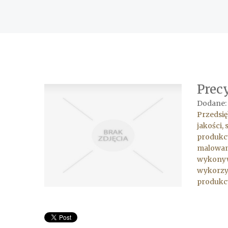
Prec
Dodane:
Przedsię
jakości,
produkcy
malowani
wykonywa
wykorzy
produkcy