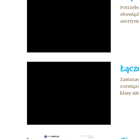
Potrzebu
obowiązk
asortyme
Łącz
Zastanaw
rozwiąza
klasy ni