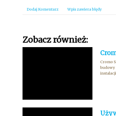
Dodaj Komentarz
Wpis zawiera błędy
Zobacz również:
Crom
Cromo St
budowy s
instalacj
Używ