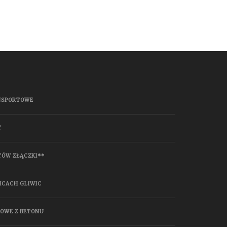
NSPORTOWE
Y
TÓW ZŁĄCZKI**
ICACH GLIWIC
HOWE Z BETONU