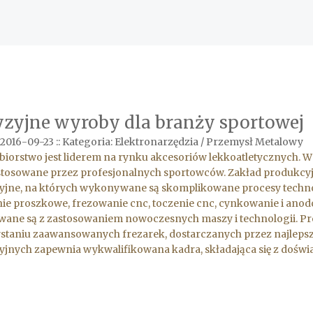
yzyjne wyroby dla branży sportowej
 2016-09-23
::
Kategoria: Elektronarzędzia / Przemysł Metalowy
biorstwo jest liderem na rynku akcesoriów lekkoatletycznych. W
 stosowane przez profesjonalnych sportowców. Zakład produkcy
jne, na których wykonywane są skomplikowane procesy technolo
e proszkowe, frezowanie cnc, toczenie cnc, cynkowanie i anodo
ne są z zastosowaniem nowoczesnych maszy i technologii. Prec
staniu zaawansowanych frezarek, dostarczanych przez najleps
jnych zapewnia wykwalifikowana kadra, składająca się z doświ