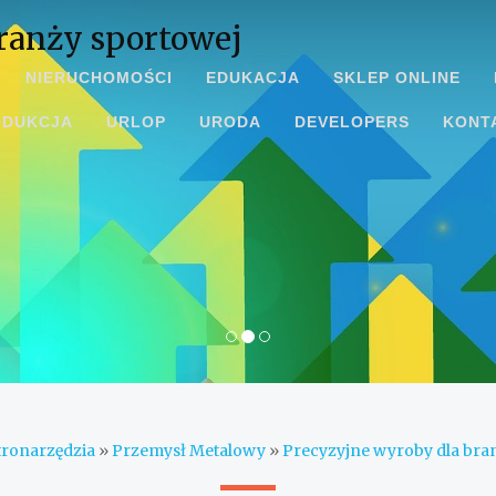
ranży sportowej
NIERUCHOMOŚCI
EDUKACJA
SKLEP ONLINE
ODUKCJA
URLOP
URODA
DEVELOPERS
KONT
tronarzędzia
»
Przemysł Metalowy
»
Precyzyjne wyroby dla bra