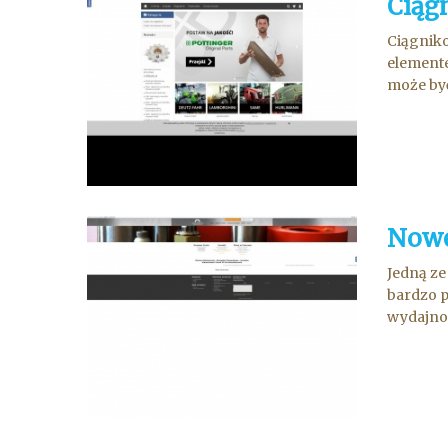
Ciąg
Ciągniko
elemente
może by
Nowe
Jedną ze
bardzo p
wydajnoś