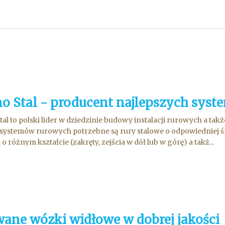
o Stal - producent najlepszych sys
al to polski lider w dziedzinie budowy instalacji rurowych a t
ystemów rurowych potrzebne są rury stalowe o odpowiedniej śr
i o różnym kształcie (zakręty, zejścia w dół lub w górę) a takż...
ane wózki widłowe w dobrej jakości