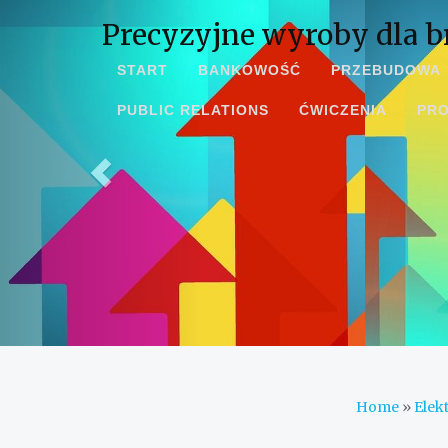
Precyzyjne wyroby dla b
START
BANKOWOŚĆ
PRZEBUDOWA
PUBLIC RELATIONS
ĆWICZENIA
PR
Home
»
Elek