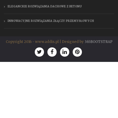
ELEGANCKIE ROZWIĄZANIA DACHOWE Z BETONU
INNOWACYJNE ROZWIĄZANIA ZŁĄCZY PRZEMYSŁOWYCH
Copyright 2016 - www.addis.pl | Designed by
365BOOTSTRAP