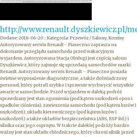
http://www.renault.dyszkiewicz.pl/
Dodane: 2018-06-20
::
Kategoria: Przewóz / Salony, Komisy
Autoryzowany serwis Renault - Piaseczno zaprasza na
dokonanie przeglądu samochodu przed wakacyjnym
wyjazdem. Autoryzowana Stacja Obsługi jest częścią salonu
Dyszkiewicz, który zajmuje się sprzedażą samochodów marki
Renault. Autoryzowany serwis Renault – Piaseczno posiada
świetne wyposażenie diagnostyczne, a także doświadczony
personel, który potrafi szybko i sprawnie wychwycić wszystkie
awarie w samochodzie. Przed wyjazdem w daleką podróż
sprawdzany jest stan ogumienia (pod kątem uszkodzeń opon i
spadków ciśnienia), zawieszenia samochodu (pod kątem luzów i
uszkodzeń), układu kierowniczego (pod kątem luzów i
uszkodzeń) a także układów bezpieczeństwa (ABS, ESP itd.) i
silnika oraz jego osprzętu. W trakcie dalekiej podróży bardzo
ważny jest stan układu chłodniczego, który chroni silnik przed