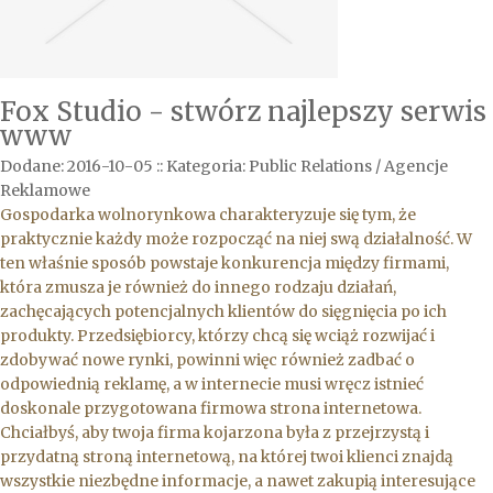
Fox Studio - stwórz najlepszy serwis
www
Dodane: 2016-10-05
::
Kategoria: Public Relations / Agencje
Reklamowe
Gospodarka wolnorynkowa charakteryzuje się tym, że
praktycznie każdy może rozpocząć na niej swą działalność. W
ten właśnie sposób powstaje konkurencja między firmami,
która zmusza je również do innego rodzaju działań,
zachęcających potencjalnych klientów do sięgnięcia po ich
produkty. Przedsiębiorcy, którzy chcą się wciąż rozwijać i
zdobywać nowe rynki, powinni więc również zadbać o
odpowiednią reklamę, a w internecie musi wręcz istnieć
doskonale przygotowana firmowa strona internetowa.
Chciałbyś, aby twoja firma kojarzona była z przejrzystą i
przydatną stroną internetową, na której twoi klienci znajdą
wszystkie niezbędne informacje, a nawet zakupią interesujące