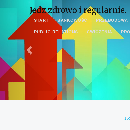
Jedz zdrowo i regularnie.
START
BANKOWOŚĆ
PRZEBUDOWA
PUBLIC RELATIONS
ĆWICZENIA
PR
H