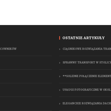
OSTATNIE ARTYKUŁY
RACOWNIKÓW
CIĄGNIKOWE ROZWIĄZANIA TRA
SPRAWNY TRANSPORT W STOLIC
**SOLIDNE POŁĄCZENIE ELEMEN
USŁUGI FOTOGRAFICZNE W OKOL
ELEGANCKIE ROZWIĄZANIA DAC