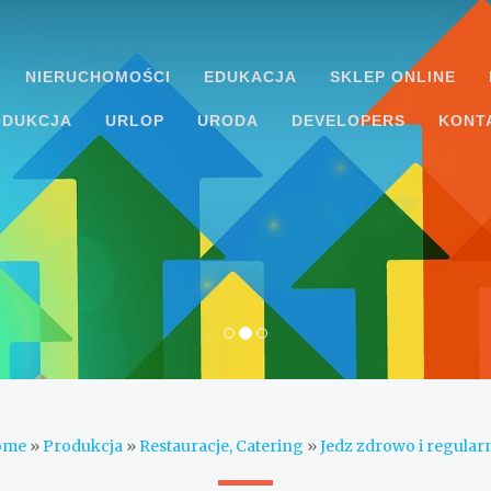
NIERUCHOMOŚCI
EDUKACJA
SKLEP ONLINE
ODUKCJA
URLOP
URODA
DEVELOPERS
KONT
ome
»
Produkcja
»
Restauracje, Catering
»
Jedz zdrowo i regularn