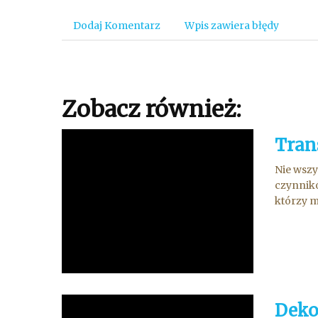
Dodaj Komentarz
Wpis zawiera błędy
Zobacz również:
Tran
Nie wszy
czynnikó
którzy m
Deko