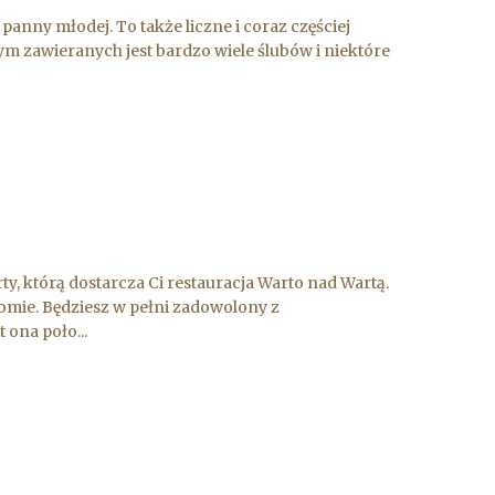
a panny młodej. To także liczne i coraz częściej
m zawieranych jest bardzo wiele ślubów i niektóre
y, którą dostarcza Ci restauracja Warto nad Wartą.
omie. Będziesz w pełni zadowolony z
 ona poło...