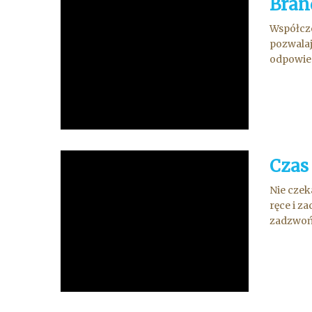
Bran
Współcze
pozwalaj
odpowied
Czas
Nie czek
ręce i z
zadzwoń 