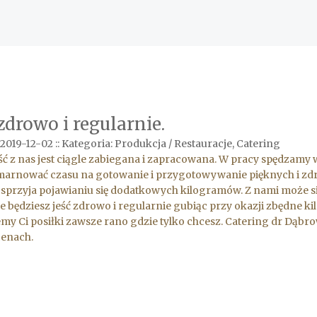
zdrowo i regularnie.
2019-12-02
::
Kategoria: Produkcja / Restauracje, Catering
ć z nas jest ciągle zabiegana i zapracowana. W pracy spędzamy wi
marnować czasu na gotowanie i przygotowywanie pięknych i zdro
 sprzyja pojawianiu się dodatkowych kilogramów. Z nami może si
że będziesz jeść zdrowo i regularnie gubiąc przy okazji zbędne k
my Ci posiłki zawsze rano gdzie tylko chcesz. Catering dr Dąbro
cenach.