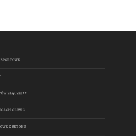
NSPORTOWE
Y
TÓW ZŁĄCZKI**
ICACH GLIWIC
HOWE Z BETONU