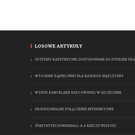
LOSOWE ARTYKUŁY
SYSTEMY KAFETERYJNE DOSTOSOWANE DO POTRZEB P
WYGODNE KĄPIELÓWKI DLA KAŻDEGO MĘŻCZYZNY
WYBÓR KANCELARII RADCOWSKIEJ W SZCZECINIE
PROFESJONALNE POŁĄCZENIE INTERNETOWE.
STATYSTYKI POWERBALL-A A RZECZYWISTOŚĆ