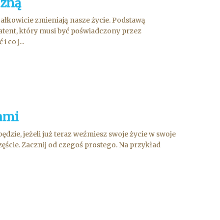
czną
całkowicie zmieniają nasze życie. Podstawą
atent, który musi być poświadczony przez
 co j...
ami
dzie, jeżeli już teraz weźmiesz swoje życie w swoje
ęście. Zacznij od czegoś prostego. Na przykład