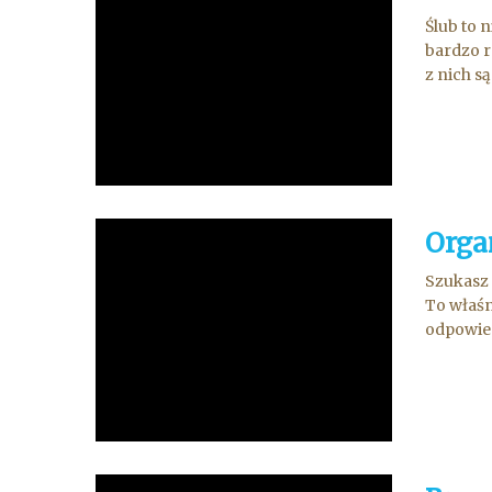
Ślub to n
bardzo r
z nich s
Orga
Szukasz 
To właśn
odpowied