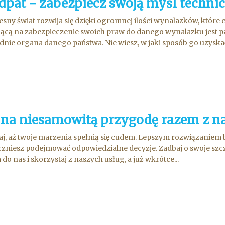
dpat - zabezpiecz swoją myśl techni
sny świat rozwija się dzięki ogromnej ilości wynalazków, które 
ącą na zabezpieczenie swoich praw do danego wynalazku jest p
nie organa danego państwa. Nie wiesz, w jaki sposób go uzyskać i
 na niesamowitą przygodę razem z n
aj, aż twoje marzenia spełnią się cudem. Lepszym rozwiązaniem bę
aczniesz podejmować odpowiedzialne decyzje. Zadbaj o swoje szcz
do nas i skorzystaj z naszych usług, a już wkrótce...