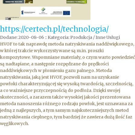
https://certech.pl/technologia/
Dodane: 2020-08-06
::
Kategoria: Produkcja / Inne Usługi
HVOF to tak naprawdę metoda natryskiwania naddźwiękowego,
w której trakcie wykorzystywane są m.in. proszki
kompozytowe. Wspomniane materiały, o czym warto powiedzieć
są nadtapiane, a następnie rozpędzane do prędkości
naddźwiękowych w płomieniu gazu palnego. Metoda
natryskiwania, jaką jest HVOF, pozwoli nam na uzyskanie
powłoki charakteryzującej się wysoką twardością, szczelnością,
a co ważniejsze przyczepnością do podłoża. Dzięki swojej
skuteczności, a zarazem także wysokiej jakości prezentowana
metoda nanoszenia różnego rodzaju powłok, jest uznawana za
jedną z najlepszych, a tym samym najskuteczniejszych metod
natryskiwania cieplnego, tym bardziej że zawiera dużą ilość faz
węglikowych.