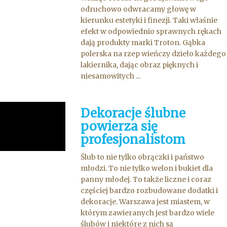
odruchowo odwracamy głowę w
kierunku estetyki i finezji. Taki właśnie
efekt w odpowiednio sprawnych rękach
dają produkty marki Troton. Gąbka
polerska na rzep wieńczy dzieło każdego
lakiernika, dając obraz pięknych i
niesamowitych ...
Dekoracje ślubne
powierza się
profesjonalistom
Ślub to nie tylko obrączki i państwo
młodzi. To nie tylko welon i bukiet dla
panny młodej. To także liczne i coraz
częściej bardzo rozbudowane dodatki i
dekoracje. Warszawa jest miastem, w
którym zawieranych jest bardzo wiele
ślubów i niektóre z nich są