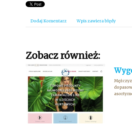
Dodaj Komentarz
Wpis zawiera błędy
Zobacz również:
Wygo
Mężczyzn
dopasowa
asortyme