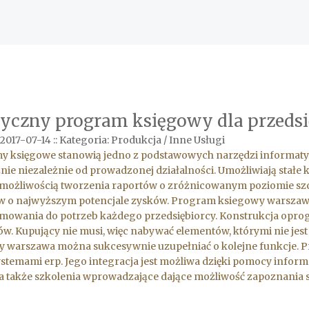
tyczny program księgowy dla przedsi
2017-07-14
::
Kategoria: Produkcja / Inne Usługi
y księgowe stanowią jedno z podstawowych narzędzi informat
nie niezależnie od prowadzonej działalności. Umożliwiają stałe
 możliwością tworzenia raportów o zróżnicowanym poziomie sz
w o najwyższym potencjale zysków. Program ksiegowy warszaw
mowania do potrzeb każdego przedsiębiorcy. Konstrukcja opr
w. Kupujący nie musi, więc nabywać elementów, którymi nie jes
y warszawa można sukcesywnie uzupełniać o kolejne funkcje. 
stemami erp. Jego integracja jest możliwa dzięki pomocy inf
 także szkolenia wprowadzające dające możliwość zapoznania 