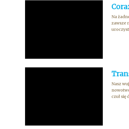
Cora
Na żadne
zawsze m
uroczyst
Tran
Nasz wuj
nowotwor
czuł się