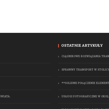
OSTATNIE ARTYKUŁY
CIĄGNIKOWE ROZWIĄZANIA TRA
SPRAWNY TRANSPORT W STOLIC
**SOLIDNE POŁĄCZENIE ELEMEN
ŚWIATA.
USŁUGI FOTOGRAFICZNE W OKOL