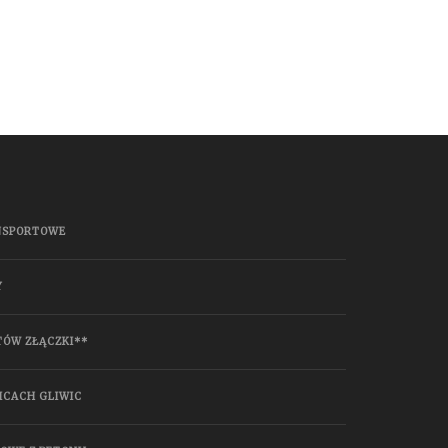
NSPORTOWE
Y
TÓW ZŁĄCZKI**
ICACH GLIWIC