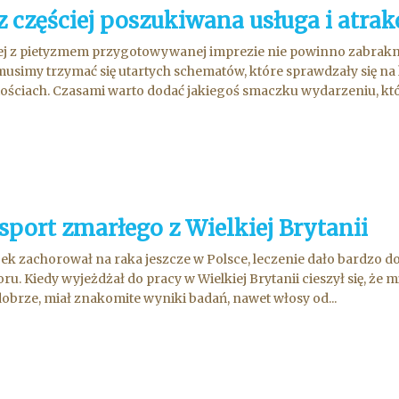
z częściej poszukiwana usługa i atrak
j z pietyzmem przygotowywanej imprezie nie powinno zabraknąć a
usimy trzymać się utartych schematów, które sprawdzały się n
ościach. Czasami warto dodać jakiegoś smaczku wydarzeniu, kt
sport zmarłego z Wielkiej Brytanii
ek zachorował na raka jeszcze w Polsce, leczenie dało bardzo dob
u. Kiedy wyjeżdżał do pracy w Wielkiej Brytanii cieszył się, że 
 dobrze, miał znakomite wyniki badań, nawet włosy od...