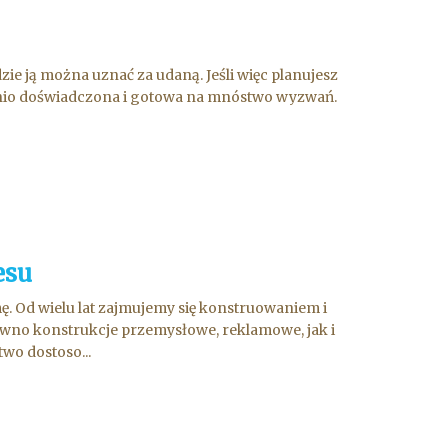
 ją można uznać za udaną. Jeśli więc planujesz
iednio doświadczona i gotowa na mnóstwo wyzwań.
esu
. Od wielu lat zajmujemy się konstruowaniem i
ówno konstrukcje przemysłowe, reklamowe, jak i
wo dostoso...