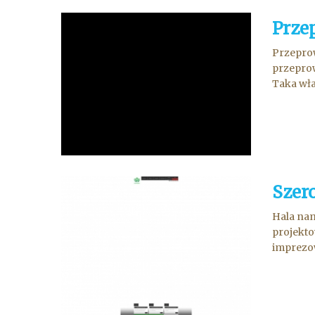
Prze
Przeprow
przeprow
Taka wła
Szer
Hala nam
projekto
imprezow