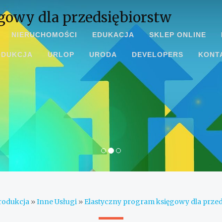
gowy dla przedsiębiorstw
NIERUCHOMOŚCI
EDUKACJA
SKLEP ONLINE
ODUKCJA
URLOP
URODA
DEVELOPERS
KONT
rodukcja
»
Inne Usługi
»
Elastyczny program księgowy dla przed