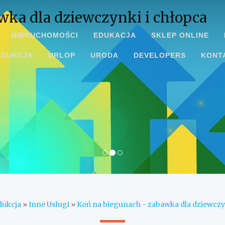
wka dla dziewczynki i chłopca
NIERUCHOMOŚCI
EDUKACJA
SKLEP ONLINE
ODUKCJA
URLOP
URODA
DEVELOPERS
KONT
dukcja
»
Inne Usługi
»
Koń na biegunach - zabawka dla dziewczy