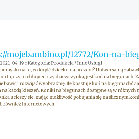
s://mojebambino.pl/12772/Kon-na-bi
 2021-04-19
::
Kategoria: Produkcja / Inne Usługi
pomysłu na to, co kupić dziecku na prezent? Uniwersalną zaba
na to, czy to chłopiec, czy dziewczynka, jest koń na biegunach.
ię bawić i rozwijać wyobraźnię. Ile kosztuje koń na biegunach? Za
 na każdą kieszeń. Koniki na biegunach dostępne są w różnych r
nka ucieszy sie, mając możliwość pobujania się na ślicznym kon
ci, również internetowych.