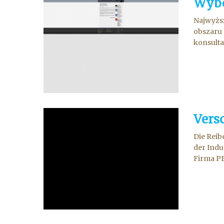
Wybó
Najwyższ
obszaru 
konsulta
Vers
Die Reib
der Indu
Firma PE