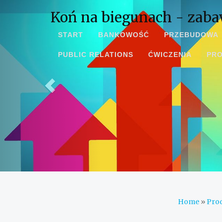
Koń na biegunach - zaba
START
BANKOWOŚĆ
PRZEBUDOWA
PUBLIC RELATIONS
ĆWICZENIA
PR
Home
»
Pro