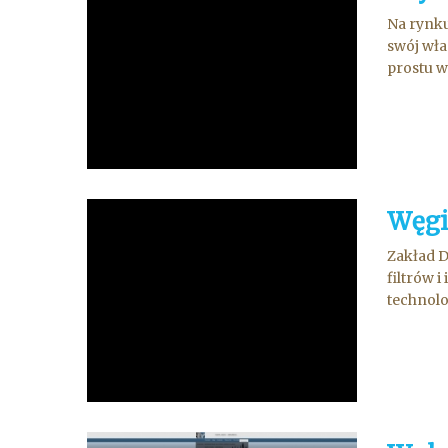
Na rynku
swój wła
prostu w
Węgi
Zakład D
filtrów 
technolo