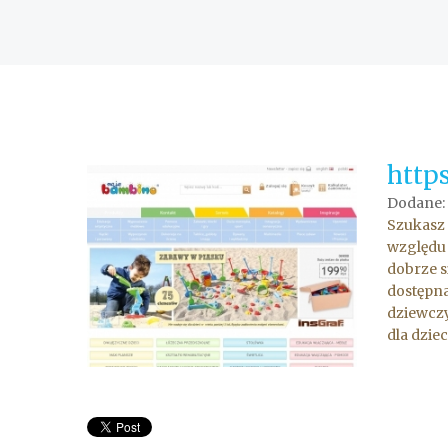
http
Dodane:
Szukasz 
względu 
dobrze s
dostępna
dziewczy
dla dzie