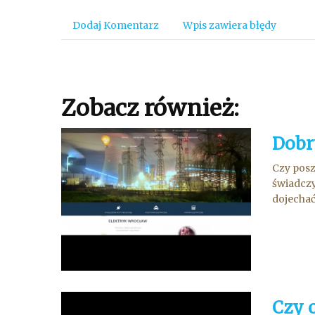
Dodaj Komentarz
Wpis zawiera błędy
Zobacz również:
Dobr
Czy posz
świadczy
dojechać
Czy 