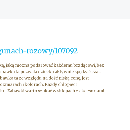
egunach-rozowy/107092
wką, jaką można podarować każdemu brzdącowi, bez
 Zabawka ta pozwala dziecku aktywnie spędzać czas,
bawka ta ze względu na dość niską cenę, jest
ozmiarach i kolorach. Każdy chłopiec i
iku. Zabawki warto szukać w sklepach z akcesoriami