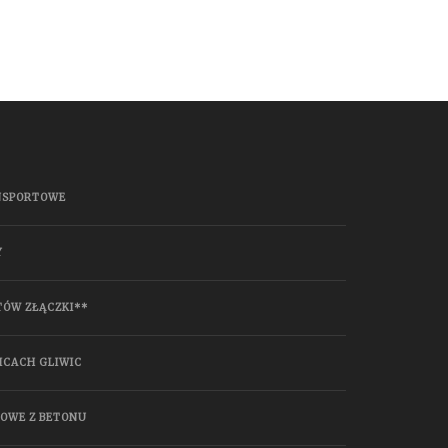
NSPORTOWE
Y
TÓW ZŁĄCZKI**
ICACH GLIWIC
HOWE Z BETONU