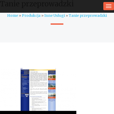
Tanie przeprowadzki
To
na
Home
»
Produkcja
»
Inne Usługi
»
Tanie przeprowadzki