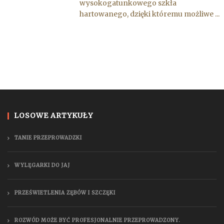
wysokogatunkowego szkła
hartowanego, dzięki któremu możliwe ...
LOSOWE ARTYKUŁY
TANIE PRZEPROWADZKI
WYLĘGARKI DO JAJ
PRZEŚWIETLENIA ZĘBÓW I SZCZĘKI
ROZWÓD MOŻE BYĆ PROFESJONALNIE PRZEPROWADZONY.