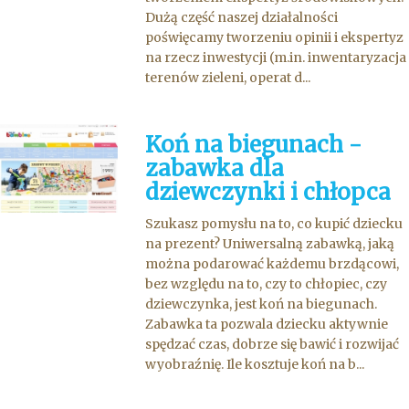
Dużą część naszej działalności
poświęcamy tworzeniu opinii i ekspertyz
na rzecz inwestycji (m.in. inwentaryzacja
terenów zieleni, operat d...
Koń na biegunach -
zabawka dla
dziewczynki i chłopca
Szukasz pomysłu na to, co kupić dziecku
na prezent? Uniwersalną zabawką, jaką
można podarować każdemu brzdącowi,
bez względu na to, czy to chłopiec, czy
dziewczynka, jest koń na biegunach.
Zabawka ta pozwala dziecku aktywnie
spędzać czas, dobrze się bawić i rozwijać
wyobraźnię. Ile kosztuje koń na b...