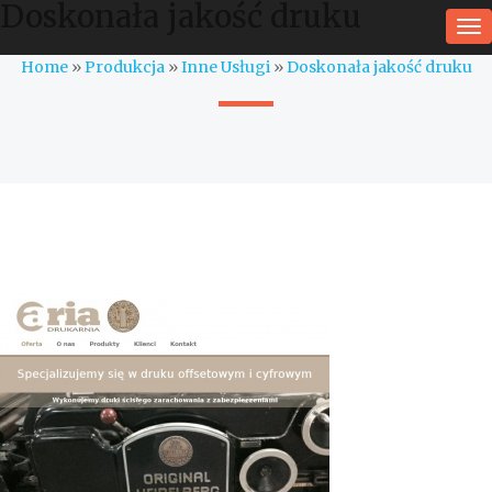
Doskonała jakość druku
To
na
Home
»
Produkcja
»
Inne Usługi
»
Doskonała jakość druku