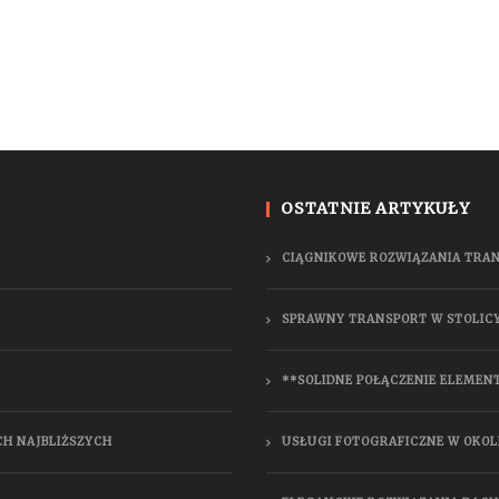
OSTATNIE ARTYKUŁY
CIĄGNIKOWE ROZWIĄZANIA TRA
SPRAWNY TRANSPORT W STOLIC
**SOLIDNE POŁĄCZENIE ELEMEN
CH NAJBLIŻSZYCH
USŁUGI FOTOGRAFICZNE W OKOL