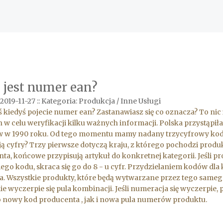
o jest numer ean?
2019-11-27
::
Kategoria: Produkcja / Inne Usługi
ś kiedyś pojecie numer ean? Zastanawiasz się co oznacza? To n
 w celu weryfikacji kilku ważnych informacji. Polska przystą
w 1990 roku. Od tego momentu mamy nadany trzycyfrowy kod 590
ą cyfry? Trzy pierwsze dotyczą kraju, z którego pochodzi produk
ta, końcowe przypisują artykuł do konkretnej kategorii. Jeśli p
iego kodu, skraca się go do 8 - u cyfr. Przydzielaniem kodów d
ja. Wszystkie produkty, które będą wytwarzane przez tego same
ie wyczerpie się pula kombinacji. Jeśli numeracja się wyczerpie,
nowy kod producenta , jak i nowa pula numerów produktu.