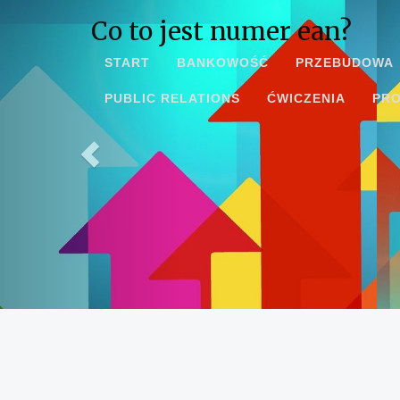
Co to jest numer ean?
START
BANKOWOŚĆ
PRZEBUDOWA
PUBLIC RELATIONS
ĆWICZENIA
PR