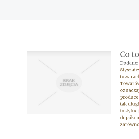
Co t
Dodane: 
Słyszałe
towarach
Towarów 
oznaczaj
producen
tak dług
instytuc
dopóki n
zarówno 