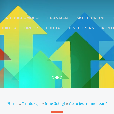
NIERUCHOMOŚCI
EDUKACJA
SKLEP ONLINE
ODUKCJA
URLOP
URODA
DEVELOPERS
KONT
Home
»
Produkcja
»
Inne Usługi
»
Co to jest numer ean?