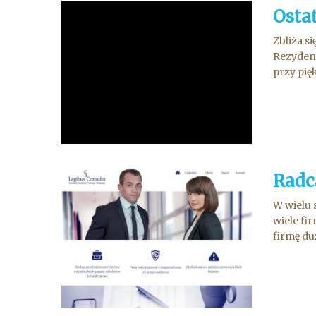
Osta
Zbliża s
Rezydenc
przy pię
Radc
W wielu 
wiele fi
firmę du