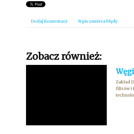
Dodaj Komentarz
Wpis zawiera błędy
Zobacz również:
Węgi
Zakład D
filtrów 
technolo