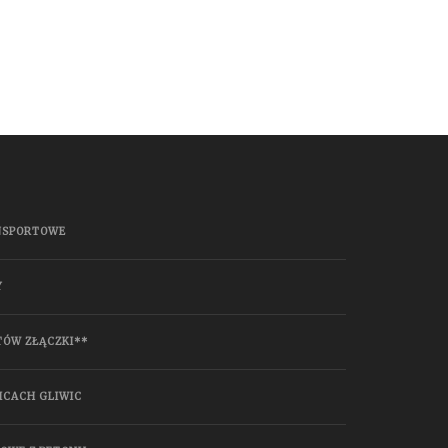
NSPORTOWE
Y
TÓW ZŁĄCZKI**
ICACH GLIWIC