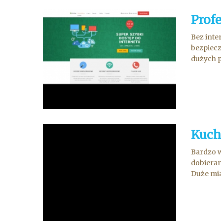
Prof
Bez inte
bezpiecz
dużych pr
Kuch
Bardzo w
dobieram
Duże mia