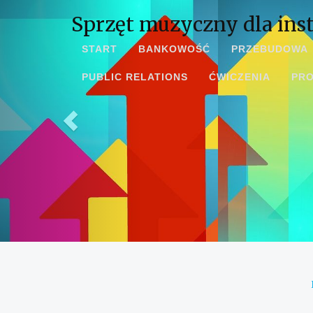
Sprzęt muzyczny dla inst
START
BANKOWOŚĆ
PRZEBUDOWA
PUBLIC RELATIONS
ĆWICZENIA
PR