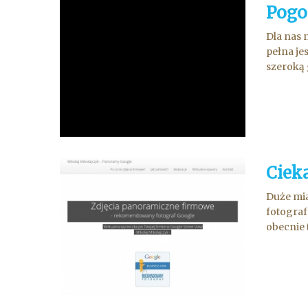
Pogo
Dla nas 
pełna je
szeroką 
Cieka
Duże mia
fotograf
obecnie 