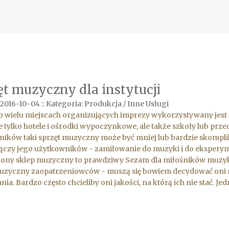
ęt muzyczny dla instytucji
 2016-10-04
::
Kategoria: Produkcja / Inne Usługi
 wielu miejscach organizujących imprezy wykorzystywany jest 
e tylko hotele i ośrodki wypoczynkowe, ale także szkoły lub prz
ików taki sprzęt muzyczny może być mniej lub bardzie skompli
ączy jego użytkowników - zamiłowanie do muzyki i do eksperyme
ony sklep muzyczny to prawdziwy Sezam dla miłośników muzyki 
uzyczny zaopatrzeniowców - muszą się bowiem decydować oni n
ia. Bardzo często chcieliby oni jakości, na którą ich nie stać. Je