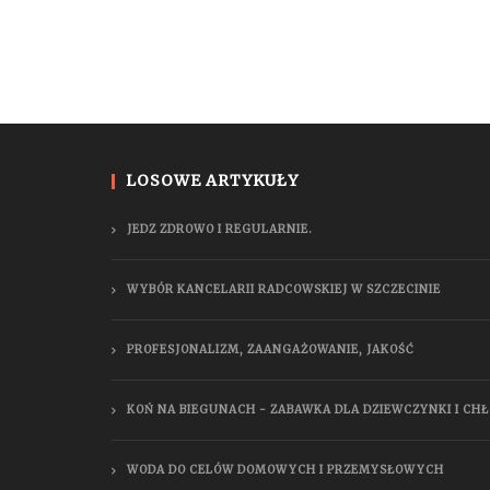
LOSOWE ARTYKUŁY
JEDZ ZDROWO I REGULARNIE.
WYBÓR KANCELARII RADCOWSKIEJ W SZCZECINIE
PROFESJONALIZM, ZAANGAŻOWANIE, JAKOŚĆ
KOŃ NA BIEGUNACH - ZABAWKA DLA DZIEWCZYNKI I CH
WODA DO CELÓW DOMOWYCH I PRZEMYSŁOWYCH