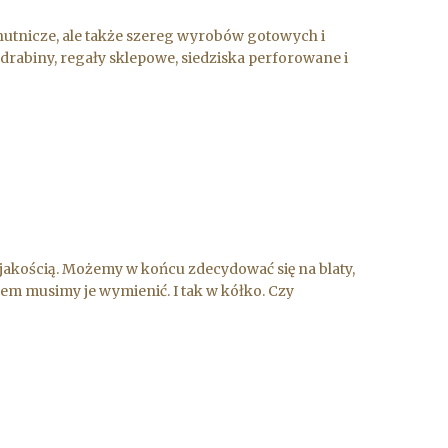
hutnicze, ale także szereg wyrobów gotowych i
, drabiny, regały sklepowe, siedziska perforowane i
jakością. Możemy w końcu zdecydować się na blaty,
awem musimy je wymienić. I tak w kółko. Czy