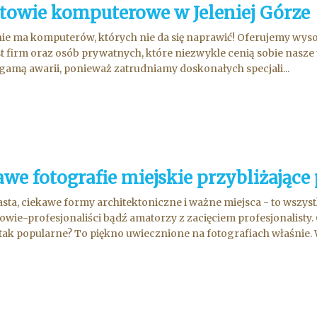
towie komputerowe w Jeleniej Górze
nie ma komputerów, których nie da się naprawić! Oferujemy wys
st firm oraz osób prywatnych, które niezwykle cenią sobie nasze 
gamą awarii, ponieważ zatrudniamy doskonałych specjali...
we fotografie miejskie przybliżające
sta, ciekawe formy architektoniczne i ważne miejsca - to wszys
owie-profesjonaliści bądź amatorzy z zacięciem profesjonalisty. 
tak popularne? To piękno uwiecznione na fotografiach właśnie. W