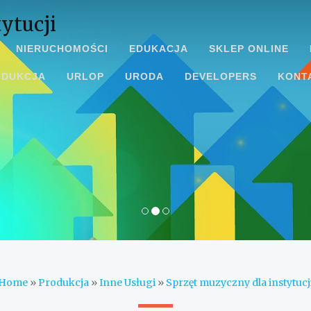
ytucji
NIERUCHOMOŚCI
EDUKACJA
SKLEP ONLINE
ODUKCJA
URLOP
URODA
DEVELOPERS
KONT
Home
»
Produkcja
»
Inne Usługi
»
Sprzęt muzyczny dla instytucj