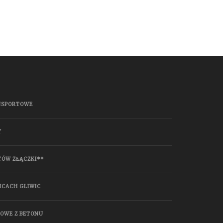
NSPORTOWE
Y
TÓW ZŁĄCZKI**
ICACH GLIWIC
HOWE Z BETONU