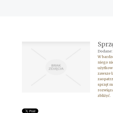
Sprz
Dodane:
W bardzo
niego ni
użytkown
zawsze ł
zaopatrz
sprzęt m
rozwiązan
zbliżyć.