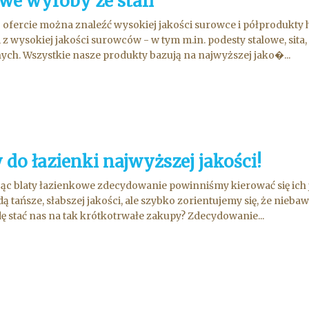
we wyroby ze stali
 ofercie można znaleźć wysokiej jakości surowce i półprodukty 
ji z wysokiej jakości surowców - w tym m.in. podesty stalowe, sita
nych. Wszystkie nasze produkty bazują na najwyższej jako�...
 do łazienki najwyższej jakości!
ąc blaty łazienkowe zdecydowanie powinniśmy kierować się ich 
dą tańsze, słabszej jakości, ale szybko zorientujemy się, że nieb
 stać nas na tak krótkotrwałe zakupy? Zdecydowanie...