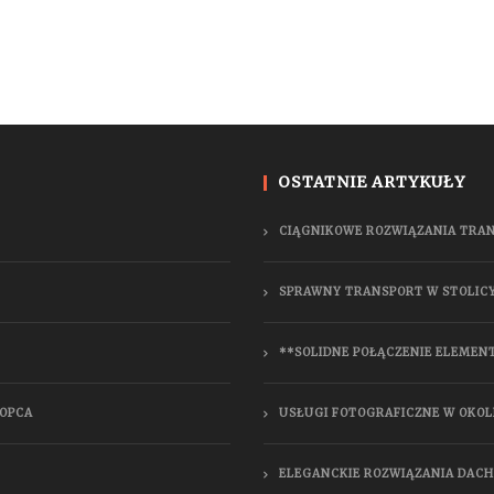
OSTATNIE ARTYKUŁY
CIĄGNIKOWE ROZWIĄZANIA TRA
SPRAWNY TRANSPORT W STOLIC
**SOLIDNE POŁĄCZENIE ELEMEN
ŁOPCA
USŁUGI FOTOGRAFICZNE W OKOL
ELEGANCKIE ROZWIĄZANIA DAC