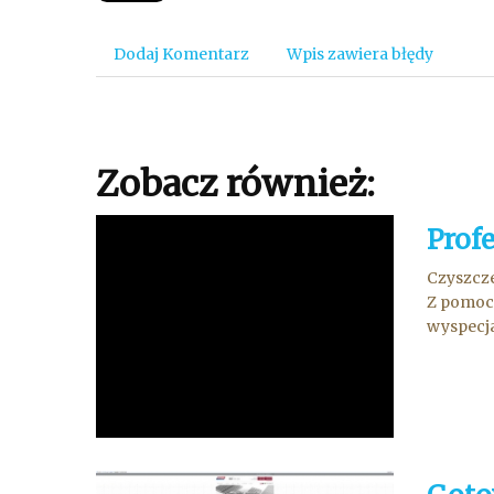
Dodaj Komentarz
Wpis zawiera błędy
Zobacz również:
Profe
Czyszcze
Z pomocą
wyspecja