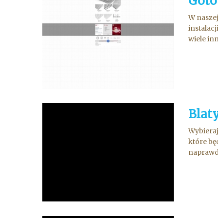
Goto
W naszej
instalac
wiele in
Blaty
Wybieraj
które bę
naprawdę