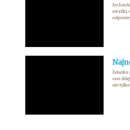
Do bardz
zwyżki, 
odpowied
Najn
Żelazko 
ono dzię
nie tylko