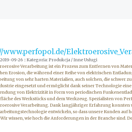
://www.perfopol.de/Elektroerosive_Ve
 2019-09-26
::
Kategoria: Produkcja / Inne Usługi
troerosive Verarbeitung ist ein Prozess zum Entfernen von Mate
chen Erosion, die während einer Reihe von elektrischen Entladun
beitung von sehr harten Materialien, auch solchen, die schwer zu
ndustrie eingesetzt und ermöglicht dank seiner Technologie eine
endung von Elektrizität in Form von periodischen Funkenentl
fläche des Werkstücks und dem Werkzeug. Spezialisten von Pe
troerosive Verarbeitung. Dank langjähriger Erfahrung konnten 
arbeitungstechnologie entwickeln, so dass unsere Kunden auf h
Wir wissen, wie hoch die Anforderungen in der Branche sind. D