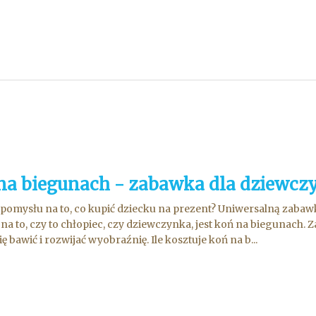
na biegunach - zabawka dla dziewczy
pomysłu na to, co kupić dziecku na prezent? Uniwersalną zaba
na to, czy to chłopiec, czy dziewczynka, jest koń na biegunach.
ę bawić i rozwijać wyobraźnię. Ile kosztuje koń na b...