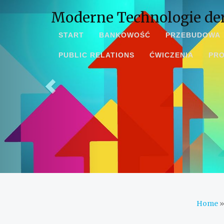
Moderne Technologie de
START
BANKOWOŚĆ
PRZEBUDOWA
PUBLIC RELATIONS
ĆWICZENIA
PR
Home