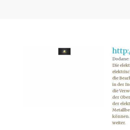
http
Dodane:
Die elek
elektris
die Bear
in der I
die Verw
der Ober
der elek
Metallbe
können. 
weiter.