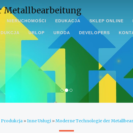
r Metallbearbeitung
NIERUCHOMOŚCI
EDUKACJA
SKLEP ONLINE
ODUKCJA
URLOP
URODA
DEVELOPERS
KONT
»
Produkcja
»
Inne Usługi
»
Moderne Technologie der Metallbea