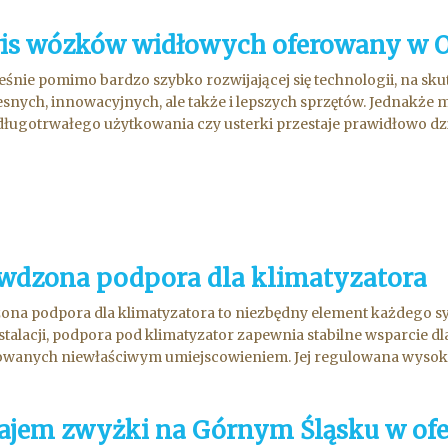
is wózków widłowych oferowany w O
śnie pomimo bardzo szybko rozwijającej się technologii, na skute
nych, innowacyjnych, ale także i lepszych sprzętów. Jednakże m
ługotrwałego użytkowania czy usterki przestaje prawidłowo dzi.
wdzona podpora dla klimatyzatora
na podpora dla klimatyzatora to niezbędny element każdego syst
nstalacji, podpora pod klimatyzator zapewnia stabilne wsparcie d
anych niewłaściwym umiejscowieniem. Jej regulowana wysokość
jem zwyżki na Górnym Śląsku w ofer