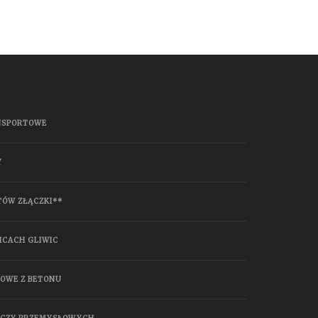
NSPORTOWE
Y
TÓW ZŁĄCZKI**
ICACH GLIWIC
HOWE Z BETONU