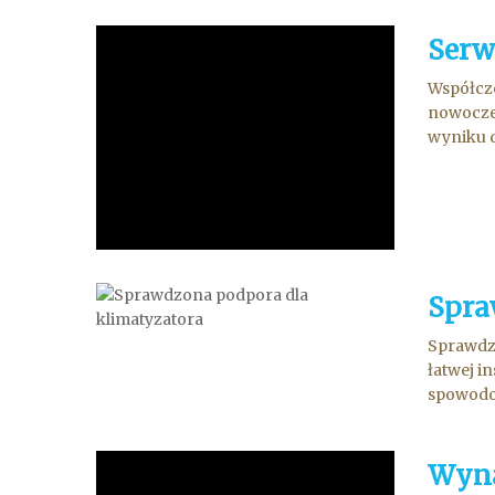
Serw
Współcze
nowoczes
wyniku d
Spra
Sprawdzo
łatwej i
spowodow
Wyna