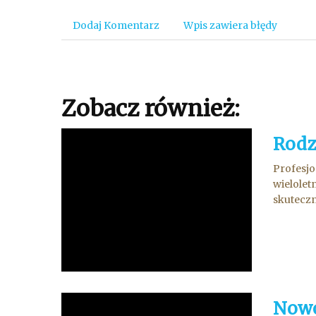
Dodaj Komentarz
Wpis zawiera błędy
Zobacz również:
Rodz
Profesjo
wielolet
skuteczn
Nowo