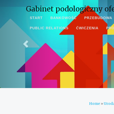
Gabinet podologiczny of
START
BANKOWOŚĆ
PRZEBUDOWA
PUBLIC RELATIONS
ĆWICZENIA
PR
Home
»
Urod