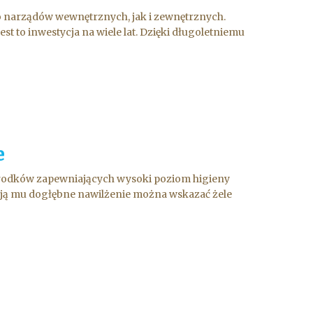
wno narządów wewnętrznych, jak i zewnętrznych.
st to inwestycja na wiele lat. Dzięki długoletniemu
e
środków zapewniających wysoki poziom higieny
iają mu dogłębne nawilżenie można wskazać żele