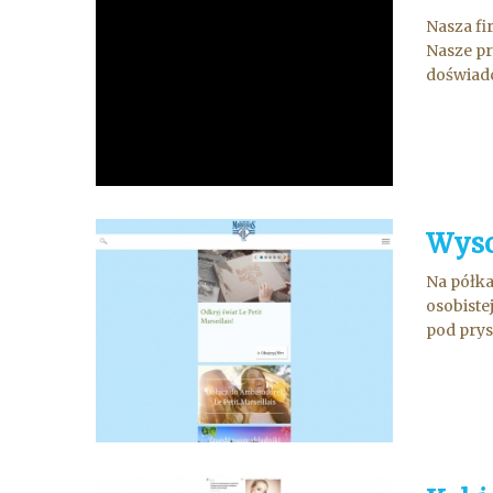
Nasza fi
Nasze pr
doświadc
Wyso
Na półka
osobiste
pod prysz