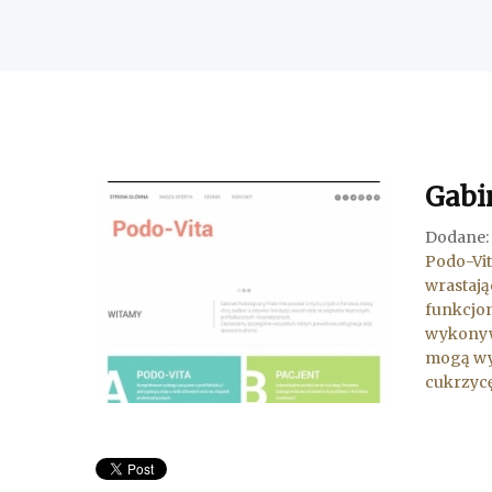
Gabi
Dodane:
Podo-Vit
wrastają
funkcjon
wykonyw
mogą wyk
cukrzycę