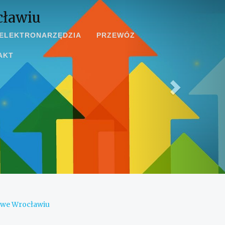
cławiu
ELEKTRONARZĘDZIA
PRZEWÓZ
AKT
 we Wrocławiu