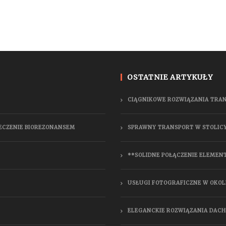
OSTATNIE ARTYKUŁY
CIĄGNIKOWE ROZWIĄZANIA TRA
LECZENIE BIOREZONANSEM
SPRAWNY TRANSPORT W STOLIC
**SOLIDNE POŁĄCZENIE ELEMEN
USŁUGI FOTOGRAFICZNE W OKOL
ELEGANCKIE ROZWIĄZANIA DAC