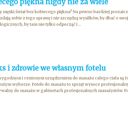
ecego piękna nigdy nie za wiele
by męski świat bez kobiecego piękna? Na pewno bardziej prozaicz
zdają sobie z tego sprawę i nie szczędzą wysiłków, by dbać o swo
ogicznych, by tam nie tylko odpocząć i ...
ks i zdrowie we własnym fotelu
ygodnym i cenionym urządzeniem do masażu całego ciała są fote
użym wyborze. Fotele do masażu to sprzęt wysoce profesjonalny
alny do masażu w gabinetach profesjonalnych masażystów. Fo.