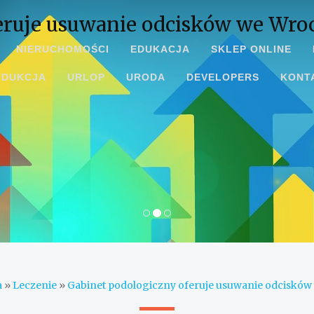
eruje usuwanie odcisków we Wro
NIERUCHOMOŚCI
EDUKACJA
SKLEP ONLINE
ODUKCJA
URLOP
URODA
DEVELOPERS
KONT
a
»
Leczenie
»
Gabinet podologiczny oferuje usuwanie odcisków