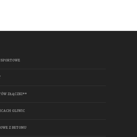
NSPORTOWE
Y
TÓW ZŁĄCZKI**
ICACH GLIWIC
HOWE Z BETONU