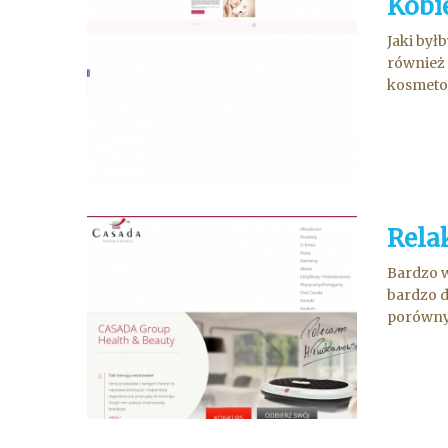
Kobi
Jaki był
również 
kosmetol
Rela
Bardzo w
bardzo d
porównyw