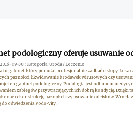
net podologiczny oferuje usuwanie 
 2016-09-30
::
Kategoria: Uroda / Leczenie
a to gabinet, który pomoże profesjonalnie zadbać o stopy. Lekarze
cych paznokci, likwidowanie brodawek wirusowych czy usuwani
uje ten gabinet podologiczny. Podologia jest odłamem medycyny,
aniem zabiegów przywracających ich dobrą kondycję. Dzięki t
onać rekonstrukcję paznokci czy usuwanie odcisków. Wrocław 
 do odwiedzenia Podo-Vity.