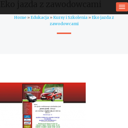
Eko jazda z zawodowcami
To
na
Home
»
Edukacja
»
Kursy i Szkolenia
»
Eko jazda z
zawodowcami