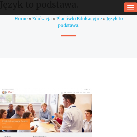
Język to podstawa.
To
na
Home
»
Edukacja
»
Placówki Edukacyjne
»
Język to
podstawa.