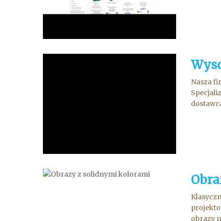
Wyso
Nasza fi
Specjali
dostawca
Obra
Klasyczn
projekto
obrazy n