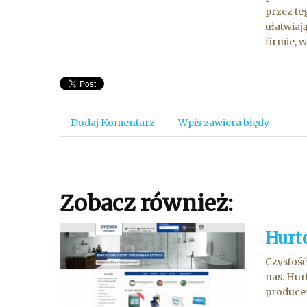
przez te
ułatwiaj
firmie, 
Dodaj Komentarz
Wpis zawiera błędy
Zobacz również:
Hurt
Czystość 
nas. Hur
producen