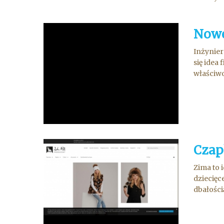
Nowe
Inżynier
się idea 
właściwo
Czap
Zima to 
dziecięc
dbałości