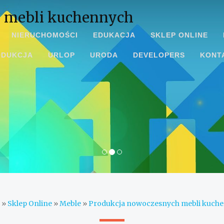
 mebli kuchennych
NIERUCHOMOŚCI
EDUKACJA
SKLEP ONLINE
ODUKCJA
URLOP
URODA
DEVELOPERS
KONT
»
Sklep Online
»
Meble
»
Produkcja nowoczesnych mebli kuch