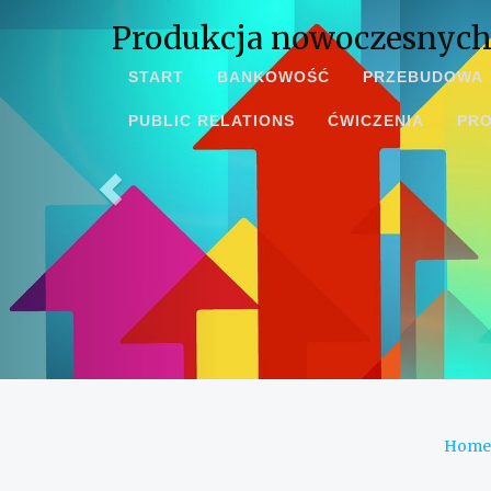
Produkcja nowoczesnych
START
BANKOWOŚĆ
PRZEBUDOWA
PUBLIC RELATIONS
ĆWICZENIA
PR
Home