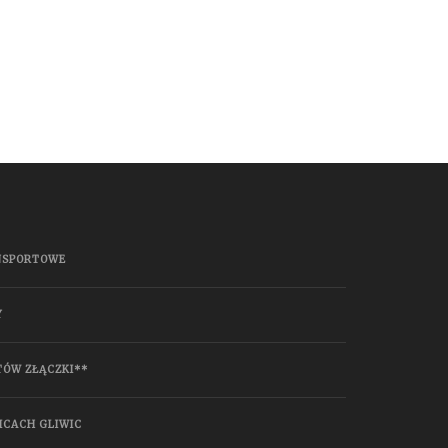
NSPORTOWE
Y
TÓW ZŁĄCZKI**
ICACH GLIWIC