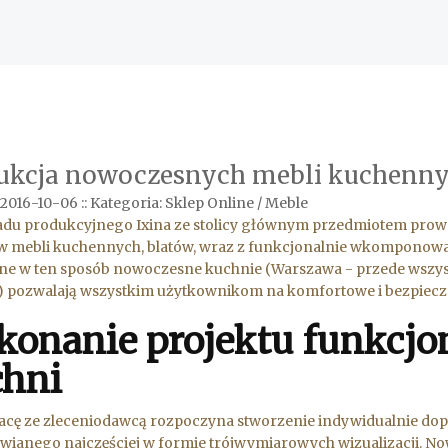
ukcja nowoczesnych mebli kuchenn
 2016-10-06
::
Kategoria: Sklep Online / Meble
adu produkcyjnego Ixina ze stolicy głównym przedmiotem prowa
w mebli kuchennych, blatów, wraz z funkcjonalnie wkompono
e w ten sposób nowoczesne kuchnie (Warszawa - przede wszyst
y) pozwalają wszystkim użytkownikom na komfortowe i bezpiec
onanie projektu funkcjo
chni
cę ze zleceniodawcą rozpoczyna stworzenie indywidualnie dop
awianego najczęściej w formie trójwymiarowych wizualizacji.