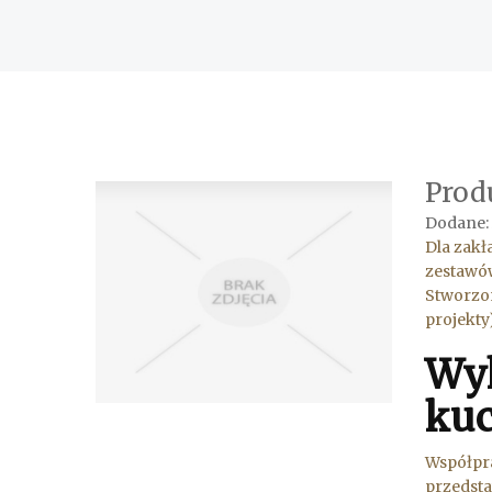
Prod
Dodane:
Dla zakł
zestawó
Stworzon
projekt
Wyk
ku
Współpra
przedst