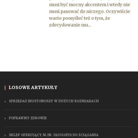
musi być mocny akcentem i wtedy nie
musi pasować do niczego. Oczywiście
warto pomyśleć też o tym, że
zdecydowanie mu...
LOSOWE ARTYKUŁY
SPRZEDAŻ BIUSTONOSZY W DUŻYCH ROZMIARACH
POPRAWMY ZDROWIE
SKLEP OFERUJĄCY M.IN. DŁUGOPIS DO ŚCIĄGANIA