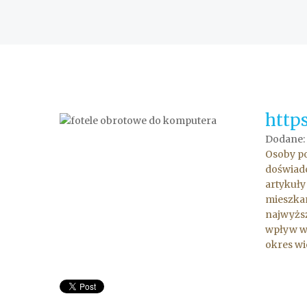
https
Dodane:
Osoby p
doświadc
artykuły
mieszkan
najwyższ
wpływ wi
okres wi