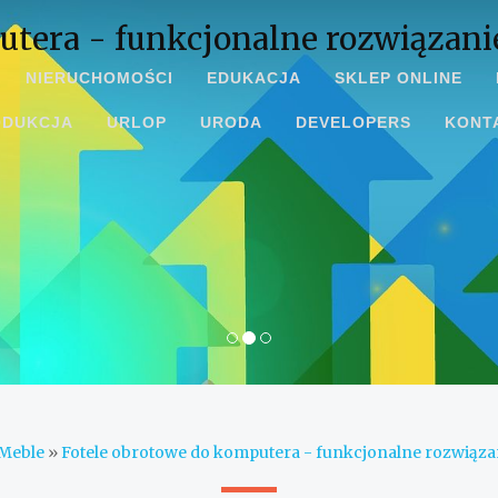
tera - funkcjonalne rozwiązanie
NIERUCHOMOŚCI
EDUKACJA
SKLEP ONLINE
ODUKCJA
URLOP
URODA
DEVELOPERS
KONT
Meble
»
Fotele obrotowe do komputera - funkcjonalne rozwiązan