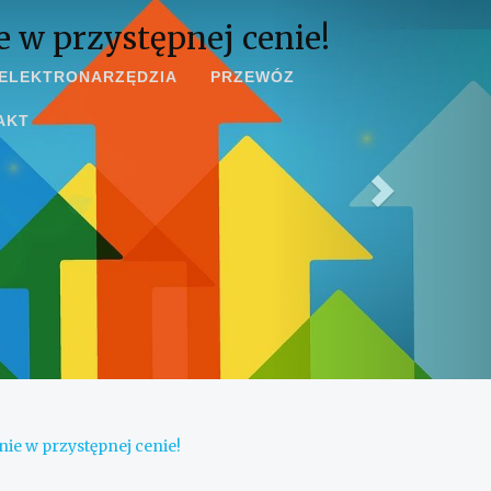
 w przystępnej cenie!
ELEKTRONARZĘDZIA
PRZEWÓZ
AKT
ie w przystępnej cenie!