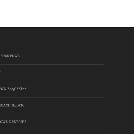
NSPORTOWE
Y
TÓW ZŁĄCZKI**
ICACH GLIWIC
HOWE Z BETONU