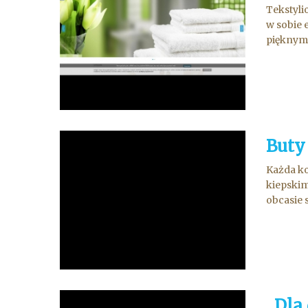
Tekstyli
w sobie 
pięknym 
Buty
Każda ko
kiepskim
obcasie 
Dla 