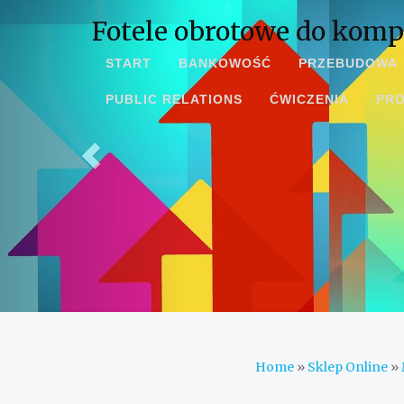
Fotele obrotowe do kompu
START
BANKOWOŚĆ
PRZEBUDOWA
PUBLIC RELATIONS
ĆWICZENIA
PR
Home
»
Sklep Online
»