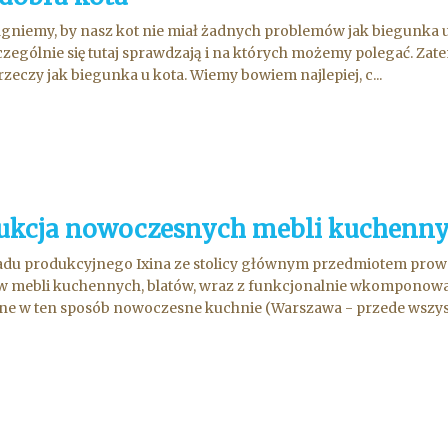
gniemy, by nasz kot nie miał żadnych problemów jak biegunka u
czególnie się tutaj sprawdzają i na których możemy polegać. Zate
 rzeczy jak biegunka u kota. Wiemy bowiem najlepiej, c...
ukcja nowoczesnych mebli kuchenn
adu produkcyjnego Ixina ze stolicy głównym przedmiotem prowa
w mebli kuchennych, blatów, wraz z funkcjonalnie wkompono
e w ten sposób nowoczesne kuchnie (Warszawa - przede wszystki