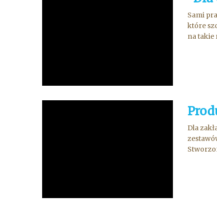
Sami pra
które sz
na takie
Prod
Dla zakł
zestawó
Stworzon