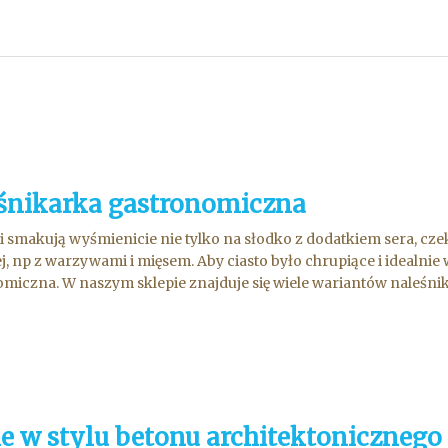
śnikarka gastronomiczna
i smakują wyśmienicie nie tylko na słodko z dodatkiem sera, czek
j, np z warzywami i mięsem. Aby ciasto było chrupiące i idealni
miczna. W naszym sklepie znajduje się wiele wariantów naleśnikar
e w stylu betonu architektonicznego