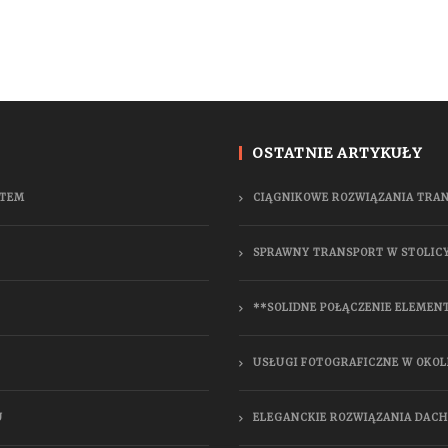
OSTATNIE ARTYKUŁY
NTEM
CIĄGNIKOWE ROZWIĄZANIA TRA
SPRAWNY TRANSPORT W STOLIC
**SOLIDNE POŁĄCZENIE ELEMEN
USŁUGI FOTOGRAFICZNE W OKOL
U
ELEGANCKIE ROZWIĄZANIA DAC