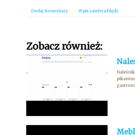
Dodaj Komentarz
Wpis zawiera błędy
Zobacz również:
Nale
Naleśnik
pikantne
gastrono
Mebl