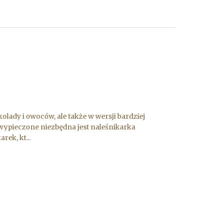
olady i owoców, ale także w wersji bardziej
e wypieczone niezbędna jest naleśnikarka
ek, kt...