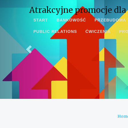
Atrakcyjne promocje dla
START
BANKOWOŚĆ
PRZEBUDOWA
PUBLIC RELATIONS
ĆWICZENIA
PR
Hom