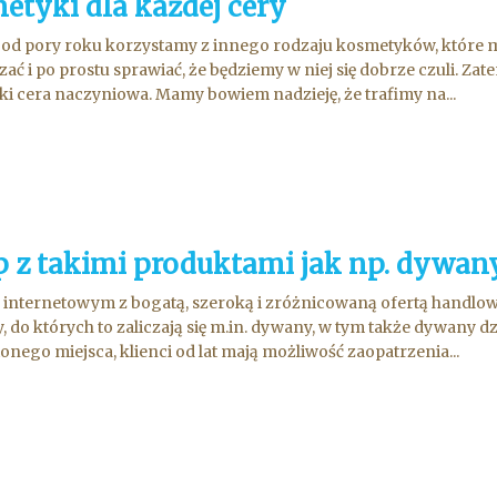
etyki dla każdej cery
 od pory roku korzystamy z innego rodzaju kosmetyków, które ma
zać i po prostu sprawiać, że będziemy w niej się dobrze czuli. Za
i cera naczyniowa. Mamy bowiem nadzieję, że trafimy na...
p z takimi produktami jak np. dywany
internetowym z bogatą, szeroką i zróżnicowaną ofertą handlową
, do których to zaliczają się m.in. dywany, w tym także dywany d
nego miejsca, klienci od lat mają możliwość zaopatrzenia...