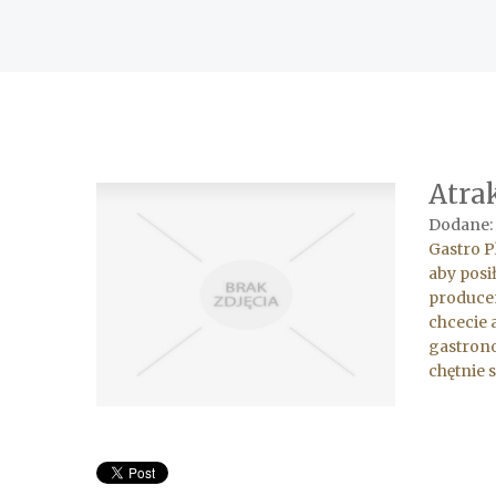
Atra
Dodane:
Gastro P
aby posi
producen
chcecie 
gastrono
chętnie