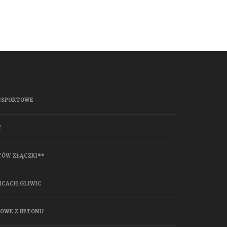
NSPORTOWE
Y
TÓW ZŁĄCZKI**
ICACH GLIWIC
HOWE Z BETONU