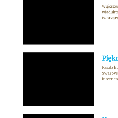
Większoś
wiaduktó
tworzący
Pięk
Każda ko
Swarovsk
internet