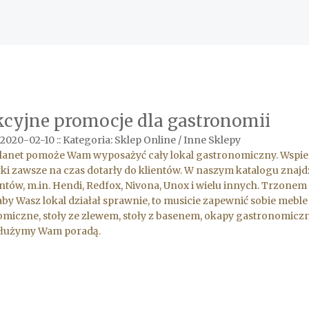
kcyjne promocje dla gastronomii
 2020-02-10
::
Kategoria: Sklep Online / Inne Sklepy
lanet pomoże Wam wyposażyć cały lokal gastronomiczny. Wspier
łki zawsze na czas dotarły do klientów. W naszym katalogu znaj
tów, m.in. Hendi, Redfox, Nivona, Unox i wielu innych. Trzonem 
aby Wasz lokal działał sprawnie, to musicie zapewnić sobie meble
miczne, stoły ze zlewem, stoły z basenem, okapy gastronomic
 służymy Wam poradą.