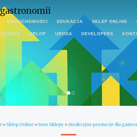
 gastronomii
NIERUCHOMOŚCI
EDUKACJA
SKLEP ONLINE
ODUKCJA
URLOP
URODA
DEVELOPERS
KONT
e
»
Sklep Online
»
Inne Sklepy
»
Atrakcyjne promocje dla gastro