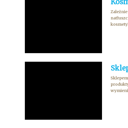
Kosm
Zależnie
natłuszc
kosmetyk
Skle
Sklepem 
produkty
wymienio