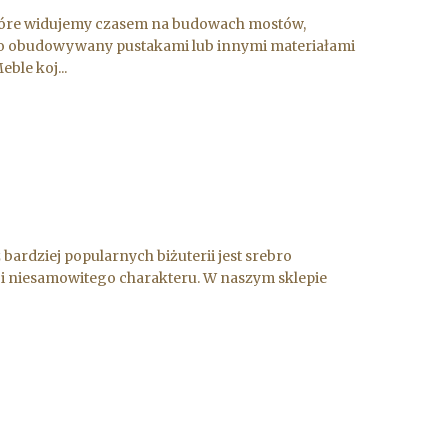
 które widujemy czasem na budowach mostów,
owo obudowywany pustakami lub innymi materiałami
ble koj...
z bardziej popularnych biżuterii jest srebro
cji niesamowitego charakteru. W naszym sklepie