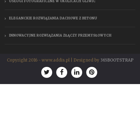
USŁUGI FOTOGRAFICZNE W OKOLICACH GLIWIC
ELEGANCKIE ROZWIĄZANIA DACHOWE Z BETONU
INNOWACYJNE ROZWIĄZANIA ZŁĄCZY PRZEMYSŁOWYCH
Copyright 2016 - www.addis.pl | Designed by
365BOOTSTRAP