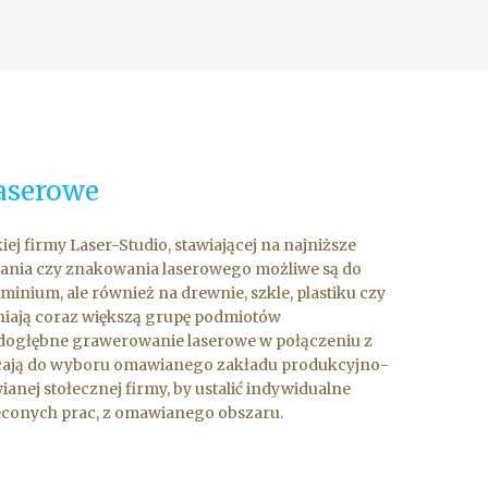
laserowe
j firmy Laser-Studio, stawiającej na najniższe
nania czy znakowania laserowego możliwe są do
inium, ale również na drewnie, szkle, plastiku czy
niają coraz większą grupę podmiotów
 dogłębne grawerowanie laserowe w połączeniu z
hęcają do wyboru omawianego zakładu produkcyjno-
anej stołecznej firmy, by ustalić indywidualne
leconych prac, z omawianego obszaru.