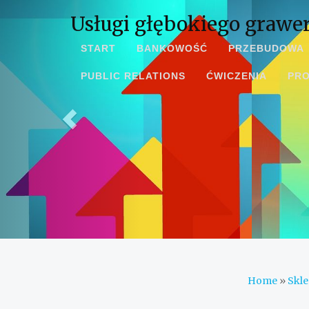
Usługi głębokiego graw
START
BANKOWOŚĆ
PRZEBUDOWA
PUBLIC RELATIONS
ĆWICZENIA
PR
Home
»
Skle