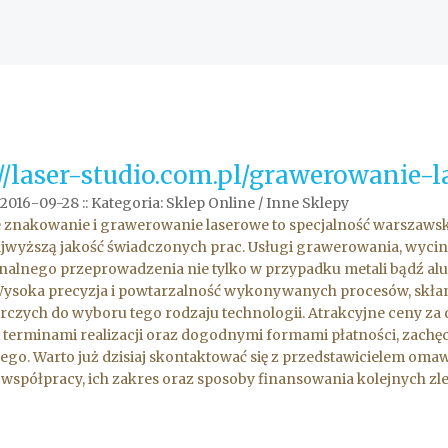
://laser-studio.com.pl/grawerowanie-
 2016-09-28
::
Kategoria: Sklep Online / Inne Sklepy
 znakowanie i grawerowanie laserowe to specjalność warszawskie
ajwyższą jakość świadczonych prac. Usługi grawerowania, wyci
nalnego przeprowadzenia nie tylko w przypadku metali bądź alum
Wysoka precyzja i powtarzalność wykonywanych procesów, skła
czych do wyboru tego rodzaju technologii. Atrakcyjne ceny za
 terminami realizacji oraz dogodnymi formami płatności, zac
go. Warto już dzisiaj skontaktować się z przedstawicielem omawi
współpracy, ich zakres oraz sposoby finansowania kolejnych z