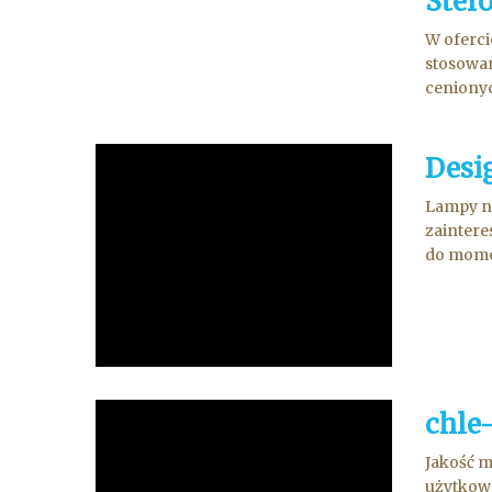
Stero
W oferci
stosowan
cenionyc
Desi
Lampy n
zaintere
do momen
chle
Jakość m
użytkowa