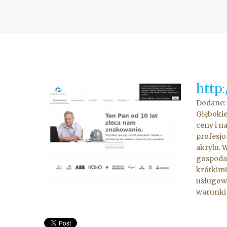
http
Dodane:
Głębokie
ceny i n
profesjo
akrylu. 
gospodar
krótkimi
usługowe
warunki 