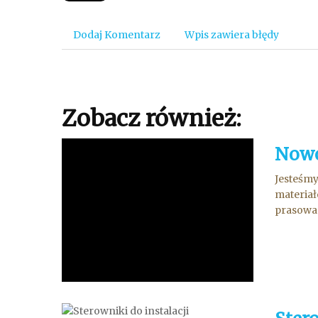
Dodaj Komentarz
Wpis zawiera błędy
Zobacz również:
Nowo
Jesteśm
materia
prasowan