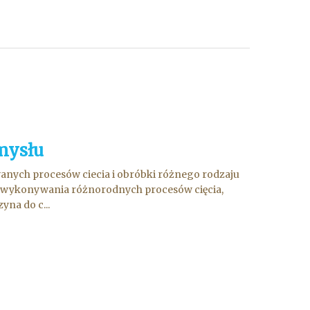
mysłu
ych procesów ciecia i obróbki różnego rodzaju
o wykonywania różnorodnych procesów cięcia,
yna do c...