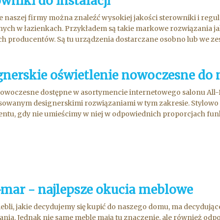
wniki do instalacji
e naszej firmy można znaleźć wysokiej jakości sterowniki i regul
ych w łazienkach. Przykładem są takie markowe rozwiązania jak
h producentów. Są tu urządzenia dostarczane osobno lub we zest
gnerskie oświetlenie nowoczesne do
owoczesne dostępne w asortymencie internetowego salonu All-
sowanym designerskimi rozwiązaniami w tym zakresie. Stylowo 
tu, gdy nie umieścimy w niej w odpowiednich proporcjach funkcj
-mar - najlepsze okucia meblowe
ebli, jakie decydujemy się kupić do naszego domu, ma decydując
nia. Jednak nie same meble mają tu znaczenie, ale również odp