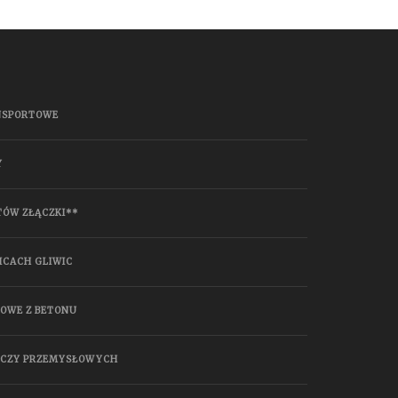
NSPORTOWE
Y
TÓW ZŁĄCZKI**
ICACH GLIWIC
HOWE Z BETONU
ĄCZY PRZEMYSŁOWYCH