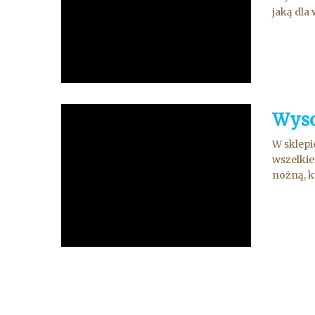
jaką dla
Wyso
W sklepi
wszelkie
nożną, k