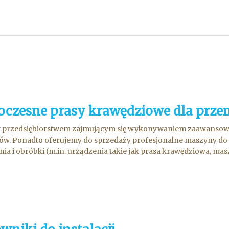
czesne prasy krawędziowe dla prze
y przedsiębiorstwem zajmującym się wykonywaniem zaawansowan
łów. Ponadto oferujemy do sprzedaży profesjonalne maszyny d
ia i obróbki (m.in. urządzenia takie jak prasa krawędziowa, masz