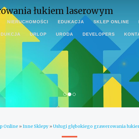
erowania łukiem laserowym
NIERUCHOMOŚCI
EDUKACJA
SKLEP ONLINE
ODUKCJA
URLOP
URODA
DEVELOPERS
KONT
p Online
»
Inne Sklepy
»
Usługi głębokiego grawerowania łuki