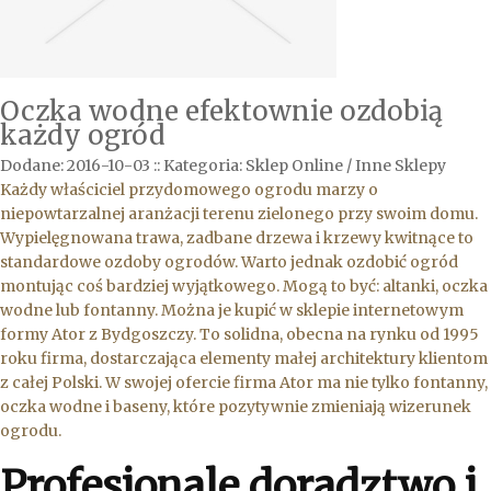
Oczka wodne efektownie ozdobią
każdy ogród
Dodane: 2016-10-03
::
Kategoria: Sklep Online / Inne Sklepy
Każdy właściciel przydomowego ogrodu marzy o
niepowtarzalnej aranżacji terenu zielonego przy swoim domu.
Wypielęgnowana trawa, zadbane drzewa i krzewy kwitnące to
standardowe ozdoby ogrodów. Warto jednak ozdobić ogród
montując coś bardziej wyjątkowego. Mogą to być: altanki, oczka
wodne lub fontanny. Można je kupić w sklepie internetowym
formy Ator z Bydgoszczy. To solidna, obecna na rynku od 1995
roku firma, dostarczająca elementy małej architektury klientom
z całej Polski. W swojej ofercie firma Ator ma nie tylko fontanny,
oczka wodne i baseny, które pozytywnie zmieniają wizerunek
ogrodu.
Profesjonale doradztwo i