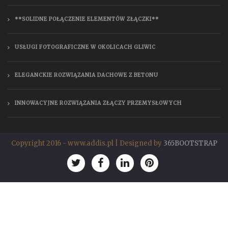
**SOLIDNE POŁĄCZENIE ELEMENTÓW ZŁĄCZKI**
USŁUGI FOTOGRAFICZNE W OKOLICACH GLIWIC
ELEGANCKIE ROZWIĄZANIA DACHOWE Z BETONU
INNOWACYJNE ROZWIĄZANIA ZŁĄCZY PRZEMYSŁOWYCH
Copyright 2016 - www.addis.pl | Designed by
365BOOTSTRAP