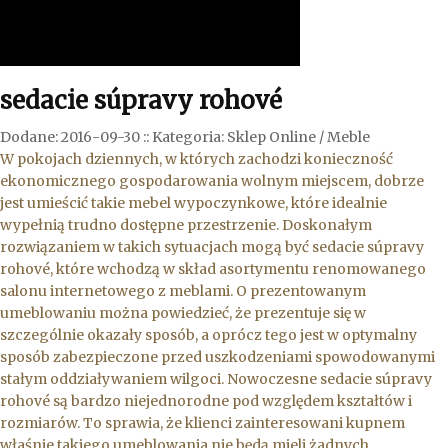
sedacie súpravy rohové
Dodane: 2016-09-30
::
Kategoria: Sklep Online / Meble
W pokojach dziennych, w których zachodzi konieczność
ekonomicznego gospodarowania wolnym miejscem, dobrze
jest umieścić takie mebel wypoczynkowe, które idealnie
wypełnią trudno dostępne przestrzenie. Doskonałym
rozwiązaniem w takich sytuacjach mogą być sedacie súpravy
rohové, które wchodzą w skład asortymentu renomowanego
salonu internetowego z meblami. O prezentowanym
umeblowaniu można powiedzieć, że prezentuje się w
szczególnie okazały sposób, a oprócz tego jest w optymalny
sposób zabezpieczone przed uszkodzeniami spowodowanymi
stałym oddziaływaniem wilgoci. Nowoczesne sedacie súpravy
rohové są bardzo niejednorodne pod względem kształtów i
rozmiarów. To sprawia, że klienci zainteresowani kupnem
właśnie takiego umeblowania nie będą mieli żadnych