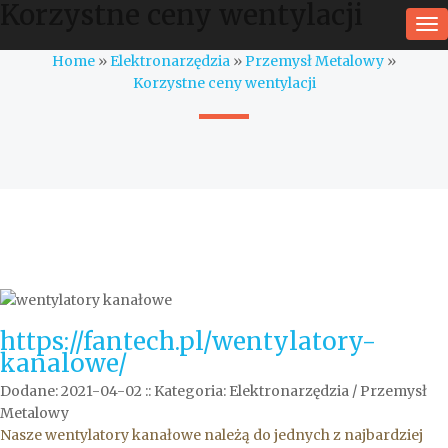
Korzystne ceny wentylacji
To
na
Home
»
Elektronarzędzia
»
Przemysł Metalowy
»
Korzystne ceny wentylacji
https://fantech.pl/wentylatory-
kanalowe/
Dodane: 2021-04-02
::
Kategoria: Elektronarzędzia / Przemysł
Metalowy
Nasze wentylatory kanałowe należą do jednych z najbardziej