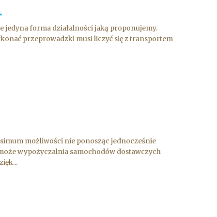
.
e jedyna forma działalności jaką proponujemy.
ykonać przeprowadzki musi liczyć się z transportem
ksimum możliwości nie ponosząc jednocześnie
Ci może wypożyczalnia samochodów dostawczych
ięk...