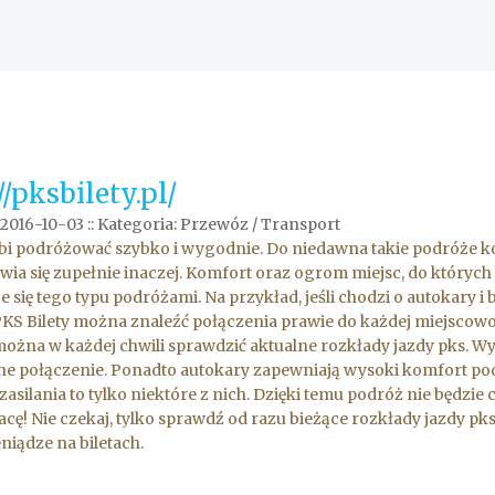
//pksbilety.pl/
2016-10-03
::
Kategoria: Przewóz / Transport
bi podróżować szybko i wygodnie. Do niedawna takie podróże koj
wia się zupełnie inaczej. Komfort oraz ogrom miejsc, do których 
je się tego typu podróżami. Na przykład, jeśli chodzi o autokary i
PKS Bilety można znaleźć połączenia prawie do każdej miejscowoś
można w każdej chwili sprawdzić aktualne rozkłady jazdy pks. W
e połączenie. Ponadto autokary zapewniają wysoki komfort podr
zasilania to tylko niektóre z nich. Dzięki temu podróż nie będzi
acę! Nie czekaj, tylko sprawdź od razu bieżące rozkłady jazdy p
eniądze na biletach.