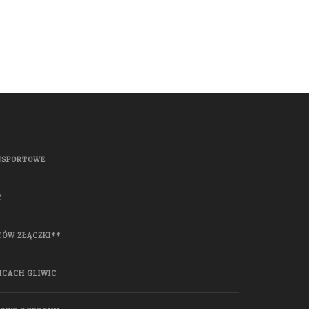
NSPORTOWE
Y
TÓW ZŁĄCZKI**
ICACH GLIWIC