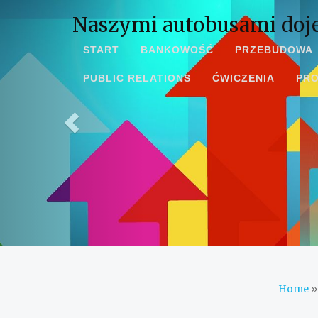
Naszymi autobusami doje
START
BANKOWOŚĆ
PRZEBUDOWA
PUBLIC RELATIONS
ĆWICZENIA
PR
Home