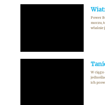
Wiat
Power Bo
morzu, t
właśnie 
Tanie
W ciągu 
jednośla
ich prow