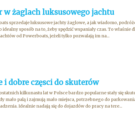
r w żaglach luksusowego jachtu
ats sprzedaje luksusowe jachty żaglowe, a jak wiadomo, podróż
o idealny sposób na to, żeby spędzić wspaniały czas. To właśnie d
jachtów od Powerboats, jeżeli tylko pozwalają im na...
 i dobre częsci do skuterów
ostatnich kilkunastu lat w Polsce bardzo popularne stały się skut
dy mało palą i zajmują mało miejsca, potrzebnego do parkowania
adzenia. Idealnie nadają się do dojazdów do pracy na tere...