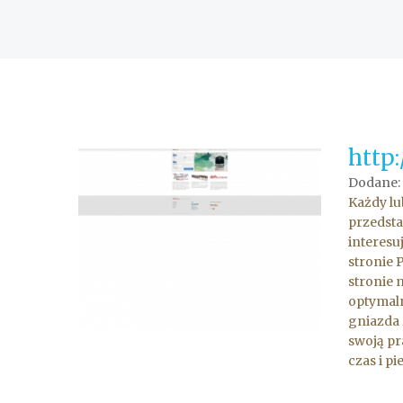
http:
Dodane: 
Każdy lu
przedsta
interesu
stronie 
stronie 
optymaln
gniazda 
swoją pr
czas i pi