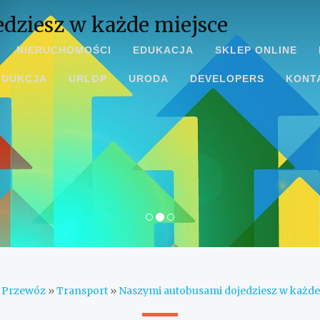
dziesz w każde miejsce
NIERUCHOMOŚCI
EDUKACJA
SKLEP ONLINE
ODUKCJA
URLOP
URODA
DEVELOPERS
KONT
»
Przewóz
»
Transport
»
Naszymi autobusami dojedziesz w każde