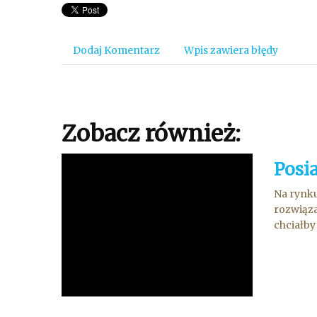
Dodaj Komentarz
Wpis zawiera błędy
Zobacz również:
Posi
Na rynku
rozwiąza
chciałby