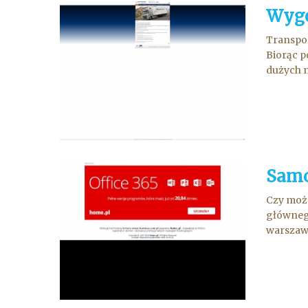
Wygo
Transpor
Biorąc p
dużych m
Samo
Czy możn
główneg
warszawa