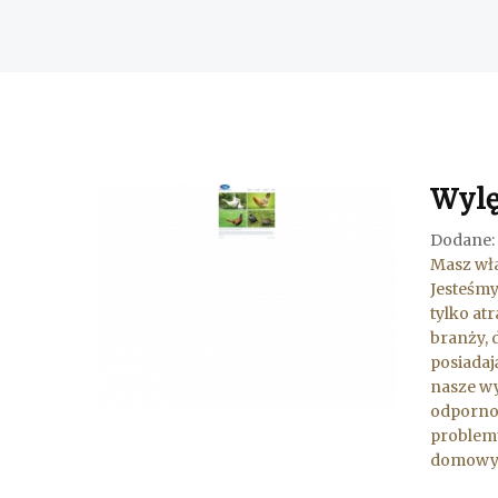
Wylęg
Dodane: 
Masz wła
Jesteśmy
tylko at
branży, 
posiadaj
nasze wy
odpornoś
problemu
domowych