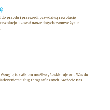
ę
edł do przodu i przeszedł prawdziwą rewolucję.
 zrewolucjonizował nasze dotychczasowe życie.
.
w Google, to całkiem możliwe, że skieruje ona Was do
 świadczeniem usług fotograficznych. Możecie nas