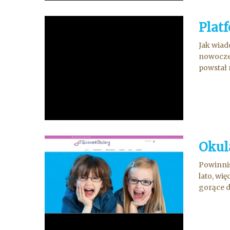
Plat
Jak wiad
nowoczes
powstał 
Okul
Powinniś
lato, wi
gorące d