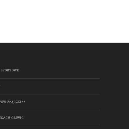
NSPORTOWE
Y
TÓW ZŁĄCZKI**
ICACH GLIWIC