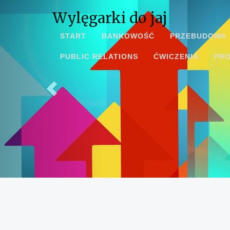
Wylęgarki do jaj
START
BANKOWOŚĆ
PRZEBUDOWA
PUBLIC RELATIONS
ĆWICZENIA
PR