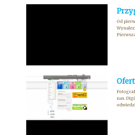
Przy
Od pierw
Wynalezi
Pierwsza
Ofert
Fotograf
nas. Dig
odwiedzić