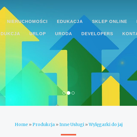
NIERUCHOMOŚCI
EDUKACJA
SKLEP ONLINE
ODUKCJA
URLOP
URODA
DEVELOPERS
KONT
Home
»
Produkcja
»
Inne Usługi
»
Wylęgarki do jaj