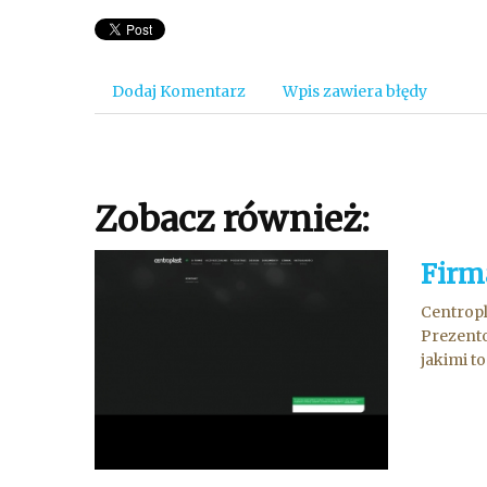
Dodaj Komentarz
Wpis zawiera błędy
Zobacz również:
Firm
Centropl
Prezento
jakimi t